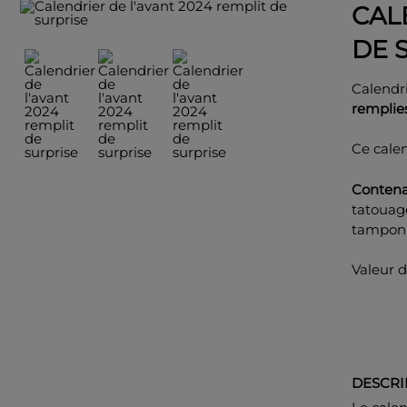
CAL
DE 
Calendri
remplies
Ce calen
Contena
tatouag
tampon,
Valeur d
DESCRI