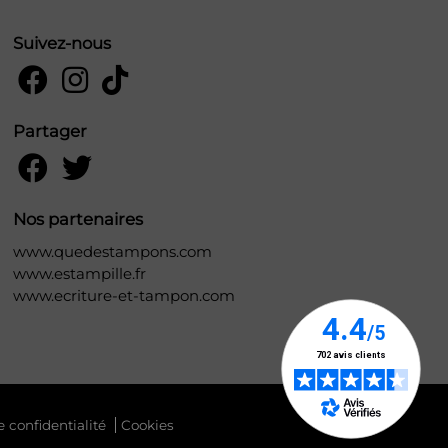
Suivez-nous
Partager
Nos partenaires
www.quedestampons.com
www.estampille.fr
www.ecriture-et-tampon.com
e confidentialité
Cookies