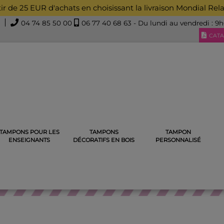
rtir de 25 EUR d'achats en choisissant la livraison Mondial Rel
04 74 85 50 00
06 77 40 68 63
- Du lundi au vendredi : 9
CATA
TAMPONS POUR LES
TAMPONS
TAMPON
ESSOIRES
CALENDRIER DE L'AVANT 2024 REMPLIT DE SURPR
ENSEIGNANTS
DÉCORATIFS EN BOIS
PERSONNALISÉ
ACCESSOIRES