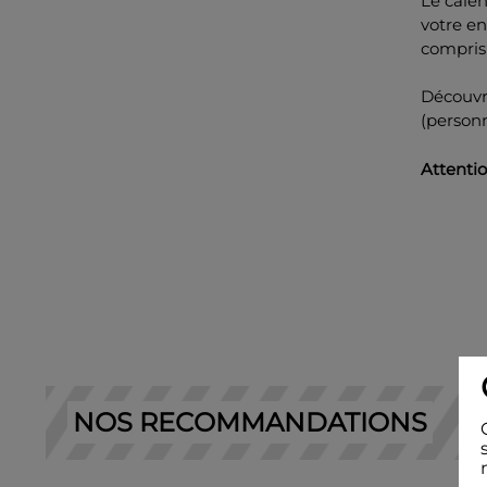
Le calen
votre en
compris
Découvr
(personn
Attenti
NOS RECOMMANDATIONS