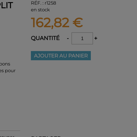
RÉF.
:
r1258
LIT
en stock
162,82
€
QUANTITÉ
-
+
AJOUTER AU PANIER
mpons
es pour