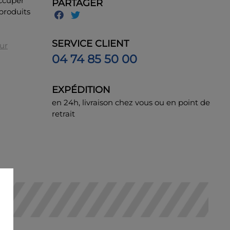
occuper
PARTAGER
 produits
SERVICE CLIENT
eur
04 74 85 50 00
EXPÉDITION
en 24h, livraison chez vous ou en point de
retrait