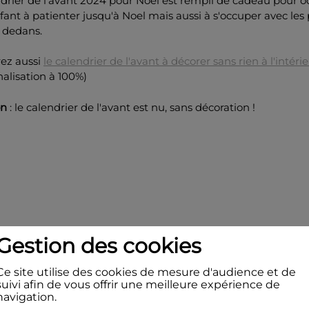
drier de l'avant 2024 pour Noel est rempli de cadeau pour 
fant à patienter jusqu'à Noel mais aussi à s'occuper avec les
 dedans.
ez aussi
le calendrier de l'avant à décorer sans rien à l'intéri
alisation à 100%)
on
: le calendrier de l'avant est nu, sans décoration !
Gestion des cookies
Ce site utilise des cookies de mesure d'audience et de
suivi afin de vous offrir une meilleure expérience de
navigation.