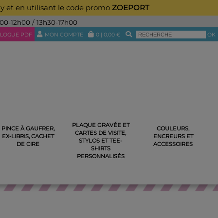
ay et en utilisant le code promo
ZOEPORT
h00-12h00 / 13h30-17h00
LOGUE PDF
MON COMPTE
0
|
0,00
€
OK
PLAQUE GRAVÉE ET
PINCE À GAUFRER,
COULEURS,
CARTES DE VISITE,
ISE
EX-LIBRIS, CACHET
ENCREURS ET
STYLOS ET TEE-
DE CIRE
ACCESSOIRES
SHIRTS
PERSONNALISÉS