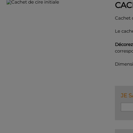
CAC
Cachet d
Le cache
Décore
correspo
Dimensi
JE S