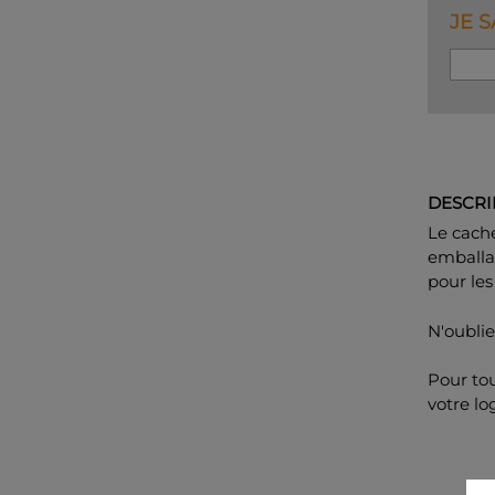
JE 
DESCRI
Le cache
emballag
pour les
N'oubli
Pour to
votre lo