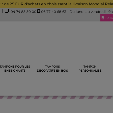
rtir de 25 EUR d'achats en choisissant la livraison Mondial Rel
04 74 85 50 00
06 77 40 68 63
- Du lundi au vendredi : 9
CATA
TAMPONS POUR LES
TAMPONS
TAMPON
E
CACHET DE CIRE
CACHET DE CIRE INITIALE
ENSEIGNANTS
DÉCORATIFS EN BOIS
PERSONNALISÉ
CACHET DE CIRE