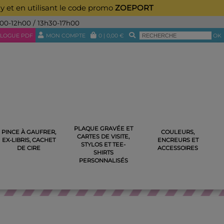
ay et en utilisant le code promo
ZOEPORT
h00-12h00 / 13h30-17h00
LOGUE PDF
MON COMPTE
0
|
0,00
€
OK
PLAQUE GRAVÉE ET
PINCE À GAUFRER,
COULEURS,
CARTES DE VISITE,
EX-LIBRIS, CACHET
ENCREURS ET
STYLOS ET TEE-
DE CIRE
ACCESSOIRES
SHIRTS
PERSONNALISÉS