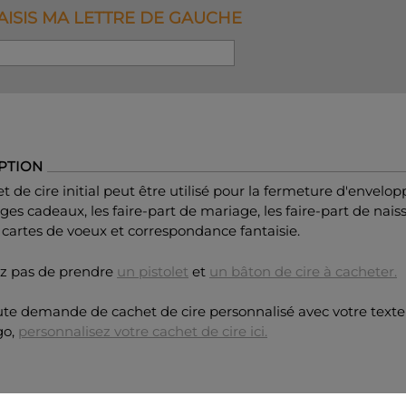
SAISIS MA LETTRE DE GAUCHE
PTION
t de cire initial peut être utilisé pour la fermeture d'envelopp
es cadeaux, les faire-part de mariage, les faire-part de nai
 cartes de voeux et correspondance fantaisie.
ez pas de prendre
un pistolet
et
un bâton de cire à cacheter.
ute demande de cachet de cire personnalisé avec votre texte
go,
personnalisez votre cachet de cire ici.