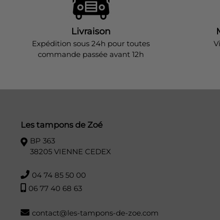
Livraison
Expédition sous 24h pour toutes
V
commande passée avant 12h
Les tampons de Zoé
BP 363
38205 VIENNE CEDEX
04 74 85 50 00
06 77 40 68 63
contact@les-tampons-de-zoe.com