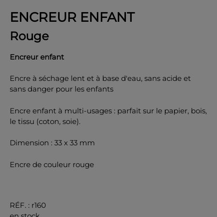
ENCREUR ENFANT
Rouge
Encreur enfant
OK
Encre à séchage lent et à base d'eau, sans acide et
sans danger pour les enfants
Encre enfant à multi-usages : parfait sur le papier, bois,
le tissu (coton, soie).
Dimension : 33 x 33 mm
Encre de couleur rouge
RÉF.
:
r160
en stock