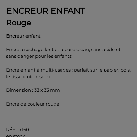
ENCREUR ENFANT
Rouge
Encreur enfant
OK
Encre à séchage lent et à base d'eau, sans acide et
sans danger pour les enfants
Encre enfant à multi-usages : parfait sur le papier, bois,
le tissu (coton, soie).
Dimension : 33 x 33 mm
Encre de couleur rouge
RÉF.
:
r160
en stock