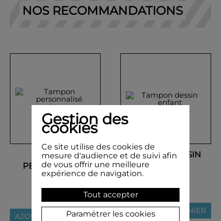
NOS RECOMMANDATIONS
Gestion des
cookies
Ce site utilise des cookies de
TAMPON
TAMPON DESSIN
mesure d'audience et de suivi afin
de vous offrir une meilleure
PERSONNALISÉ
ENFANT
expérience de navigation.
PRÉNOM
29,50 €
5,00 €
Tout accepter
AJOUTER AU PANIER
Paramétrer les cookies
AJOUTER AU PANIER