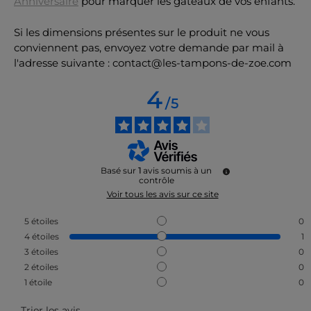
Anniversaire
pour marquer les gâteaux de vos enfants.
Si les dimensions présentes sur le produit ne vous
conviennent pas, envoyez votre demande par mail à
l'adresse suivante : contact@les-tampons-de-zoe.com
4
/
5
Basé sur
1
avis soumis à un
contrôle
Voir tous les avis sur ce site
5
étoiles
0
4
étoiles
1
3
étoiles
0
2
étoiles
0
1
étoile
0
Trier les avis