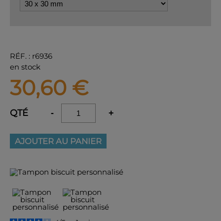
RÉF.
:
r6936
en stock
30,60
€
QTÉ
-
+
AJOUTER AU PANIER