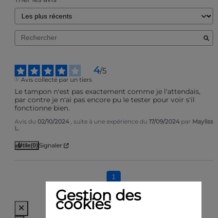
4
/
5
Avis collecté par un tiers
Le tampon n'est pas exactement comme je l'attendais, 
par contre je n'ai pas encore pu le tester pour voir s'il 
fonctionne bien.
Avis du
02/10/2024
, suite à une expérience du
17/09/2024
par
Mayliss
L.
Signaler
Utile
(0)
1
Gestion des
cookies