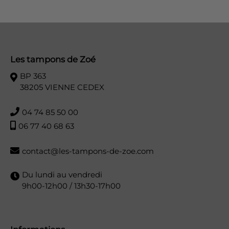
Les tampons de Zoé
BP 363
38205 VIENNE CEDEX
04 74 85 50 00
06 77 40 68 63
contact@les-tampons-de-zoe.com
Du lundi au vendredi
9h00-12h00 / 13h30-17h00