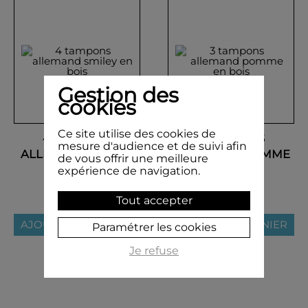
Gestion des
cookies
Ce site utilise des cookies de
4 TAMPONS
3 TAMPONS
mesure d'audience et de suivi afin
ALLEMAND SMILEY
ALLEMAND POMME
de vous offrir une meilleure
EN BOIS
EN BOIS
expérience de navigation.
18,60 €
16,90 €
Tout accepter
AJOUTER AU PANIER
AJOUTER AU PANIER
Paramétrer les cookies
Je refuse