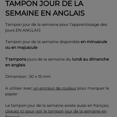
TAMPON JOUR DE LA
SEMAINE EN ANGLAIS
Tampon jour de la semaine pour l'apprentissage des
jours EN ANGLAIS
OK
Tampon jour de la semaine disponible
en minuscule
ou en majuscule
7 tampons
jours de la semaine du
lundi au dimanche
en anglais
Dimension : 50 x 15 mm
A utiliser avec
un encreur de couleur
pour marquer le
papier
Le tampon jour de la semaine existe aussi en français,
cliquez ici pour voir le tampon jour de la semaine en
français.