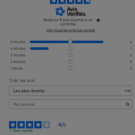
Basé sur
5
avis soumis à un
contrôle
Voir tous les avis sur ce site
5
étoiles
4
4
étoiles
1
3
étoiles
0
2
étoiles
0
1
étoile
0
Trier les avis
4
/
5
Avis vérifié