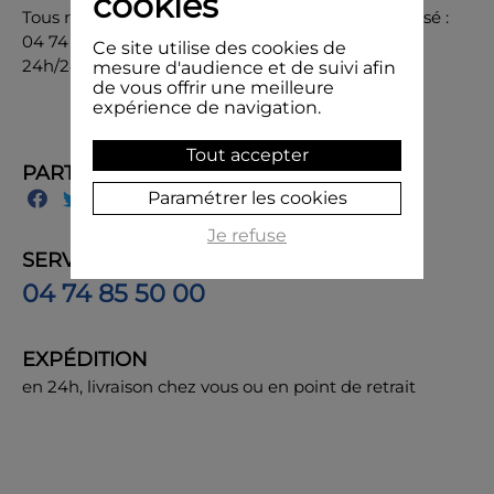
cookies
Tous renseignements pour un produit personnalisé :
04 74 85 50 00 du lundi au vendredi ou par mail
Ce site utilise des cookies de
24h/24 contact@les-tampons-de-zoe.com
mesure d'audience et de suivi afin
de vous offrir une meilleure
expérience de navigation.
Tout accepter
PARTAGER
Paramétrer les cookies
Je refuse
SERVICE CLIENT
04 74 85 50 00
EXPÉDITION
en 24h, livraison chez vous ou en point de retrait