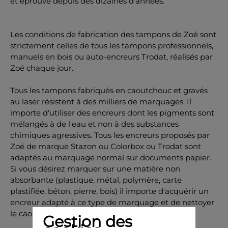
et éprouvé depuis des dizaines d'années.
Les conditions de fabrication des tampons de Zoé sont
strictement celles de tous les tampons professionnels,
manuels en bois ou auto-encreurs Trodat, réalisés par
Zoé chaque jour.
Tous les tampons fabriqués en caoutchouc et gravés
au laser résistent à des milliers de marquages. Il
importe d'utiliser des encreurs dont les pigments sont
mélangés à de l'eau et non à des substances
chimiques agressives. Tous les encreurs proposés par
Zoé de marque Stazon ou Colorbox ou Trodat sont
adaptés au marquage normal sur documents papier.
Si vous désirez marquer sur une matière non
absorbante (plastique, métal, polymère, carte
plastifiée, béton, pierre, bois) il importe d'acquérir un
encreur adapté à ce type de marquage et de nettoyer
le caoutchouc après l'utilisation.
Gestion des