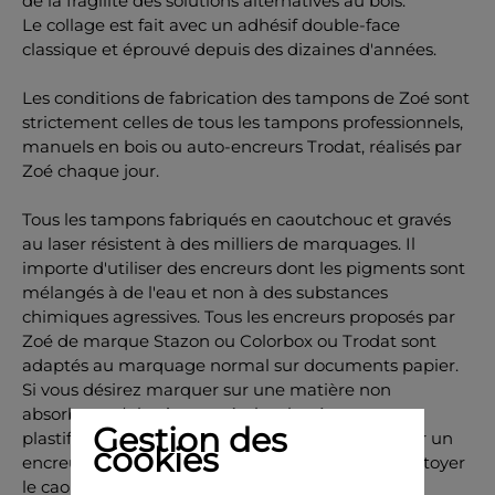
de la fragilité des solutions alternatives au bois.
Le collage est fait avec un adhésif double-face
classique et éprouvé depuis des dizaines d'années.
Les conditions de fabrication des tampons de Zoé sont
strictement celles de tous les tampons professionnels,
manuels en bois ou auto-encreurs Trodat, réalisés par
Zoé chaque jour.
Tous les tampons fabriqués en caoutchouc et gravés
au laser résistent à des milliers de marquages. Il
importe d'utiliser des encreurs dont les pigments sont
mélangés à de l'eau et non à des substances
chimiques agressives. Tous les encreurs proposés par
Zoé de marque Stazon ou Colorbox ou Trodat sont
adaptés au marquage normal sur documents papier.
Si vous désirez marquer sur une matière non
absorbante (plastique, métal, polymère, carte
Gestion des
plastifiée, béton, pierre, bois) il importe d'acquérir un
cookies
encreur adapté à ce type de marquage et de nettoyer
le caoutchouc après l'utilisation.