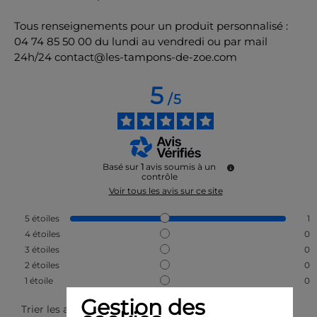
Tous renseignements pour un produit personnalisé :
04 74 85 50 00 du lundi au vendredi ou par mail
24h/24 contact@les-tampons-de-zoe.com
5
/
5
Basé sur
1
avis soumis à un
contrôle
Voir tous les avis sur ce site
5
étoiles
1
4
étoiles
0
3
étoiles
0
2
étoiles
0
1
étoile
0
Gestion des
Trier les avis