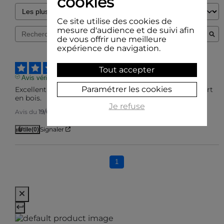
cookies
Ce site utilise des cookies de
mesure d'audience et de suivi afin
de vous offrir une meilleure
expérience de navigation.
5
/
5
Tout accepter
Avis vérifié
Paramétrer les cookies
Excellent tampon, bonne prise en main grâce au support 
en bois.
Je refuse
Avis du
19/02/2019
, suite à une expérience du
11/02/2019
par
A.A.
Signaler
Utile
(0)
1