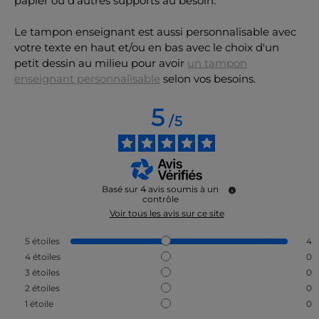
papier ou d'autres supports au besoin.
Le tampon enseignant est aussi personnalisable avec
votre texte en haut et/ou en bas avec le choix d'un
petit dessin au milieu pour avoir
un tampon
enseignant personnalisable
selon vos besoins.
5
/
5
Basé sur
4
avis soumis à un
contrôle
Voir tous les avis sur ce site
5
étoiles
4
4
étoiles
0
3
étoiles
0
2
étoiles
0
1
étoile
0