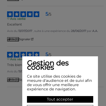
5
/
5
Avis vérifié
Excellent
Avis du
13/07/2017
, suite à une expérience du
28/06/2017
par
A.A.
Signaler
Utile
(0)
5
/
5
Avis vérifié
Gestion des
Très bien
cookies
Avis du
11/04/2017
, suite à une expérience du
03/04/2017
par
A.A.
Ce site utilise des cookies de
Signaler
Utile
(0)
mesure d'audience et de suivi afin
de vous offrir une meilleure
expérience de navigation.
1
Tout accepter