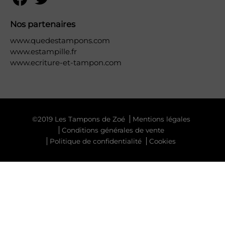
Nos partenaires
www.quedestampons.com
www.estampille.fr
www.ecriture-et-tampon.com
©2019 Les Tampons de Zoé
Mentions légales
Conditions générales de vente
Politique de confidentialité
Cookies