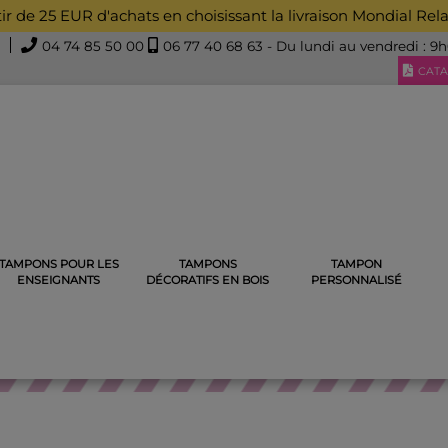
rtir de 25 EUR d'achats en choisissant la livraison Mondial Rel
04 74 85 50 00
06 77 40 68 63
- Du lundi au vendredi : 9
CATA
TAMPONS POUR LES
TAMPONS
TAMPON
 ENSEIGNANT NOUVEAUTÉ 2024
TAMPON ENSEIGNANT EN BOIS
ENSEIGNANTS
DÉCORATIFS EN BOIS
PERSONNALISÉ
ON ENSEIGNANT NOUVEAUTÉ