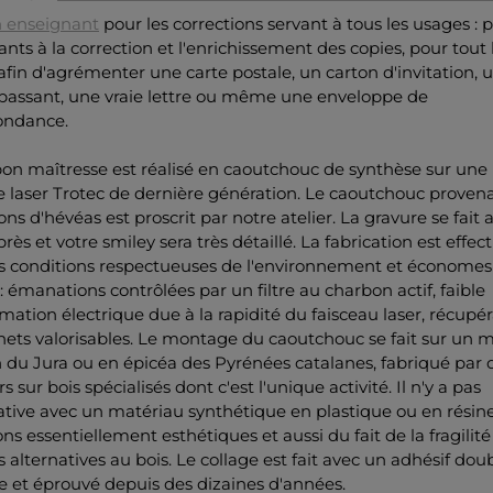
 enseignant
pour les corrections servant à tous les usages : p
nts à la correction et l'enrichissement des copies, pour tout 
in d'agrémenter une carte postale, un carton d'invitation, u
passant, une vraie lettre ou même une enveloppe de
ondance.
on maîtresse est réalisé en caoutchouc de synthèse sur une
 laser Trotec de dernière génération. Le caoutchouc proven
ons d'hévéas est proscrit par notre atelier. La gravure se fait 
rès et votre smiley sera très détaillé. La fabrication est effec
s conditions respectueuses de l'environnement et économes
: émanations contrôlées par un filtre au charbon actif, faible
tion électrique due à la rapidité du faisceau laser, récupér
hets valorisables. Le montage du caoutchouc se fait sur un
 du Jura ou en épicéa des Pyrénées catalanes, fabriqué par 
s sur bois spécialisés dont c'est l'unique activité. Il n'y a pas
ative avec un matériau synthétique en plastique ou en résin
ons essentiellement esthétiques et aussi du fait de la fragilité
s alternatives au bois. Le collage est fait avec un adhésif dou
e et éprouvé depuis des dizaines d'années.