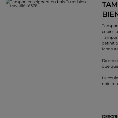
TAM
BIE
Tampon 
copies p
Tampon 
définitio
Monture
Dimensi
quelqu
La coul
noir, rou
DESCRI