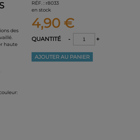
RÉF.
:
r8033
S
en stock
4,90
€
ions des
aillé.
QUANTITÉ
-
+
er haute
AJOUTER AU PANIER
e
couleur: