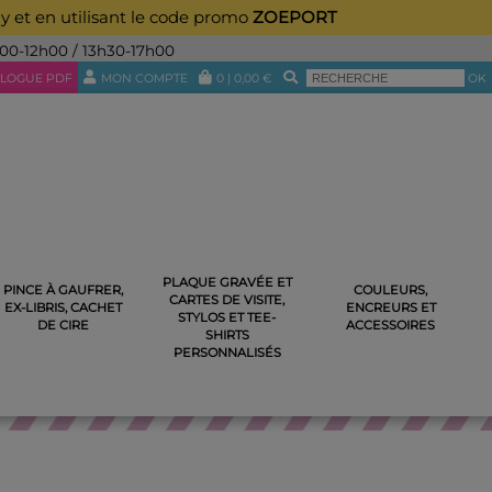
ay et en utilisant le code promo
ZOEPORT
h00-12h00 / 13h30-17h00
LOGUE PDF
MON COMPTE
0
|
0,00
€
OK
PLAQUE GRAVÉE ET
PINCE À GAUFRER,
COULEURS,
CARTES DE VISITE,
 TU AS BIEN TRAVAILLÉ N°378
EX-LIBRIS, CACHET
ENCREURS ET
STYLOS ET TEE-
DE CIRE
ACCESSOIRES
SHIRTS
PERSONNALISÉS
 2024