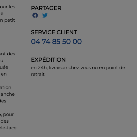
our les
PARTAGER
le
n petit
SERVICE CLIENT
04 74 85 50 00
ant des
EXPÉDITION
au
tuée
en 24h, livraison chez vous ou en point de
 en
retrait
ation
 manche
des
e, pour
 des
ble-face