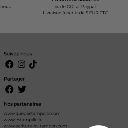
chouc
via le CIC et Paypal
Livraison à partir de 5 EUR TTC
Suivez-nous
Partager
Nos partenaires
www.quedestampons.com
www.estampille.fr
www.ecriture-et-tampon.com