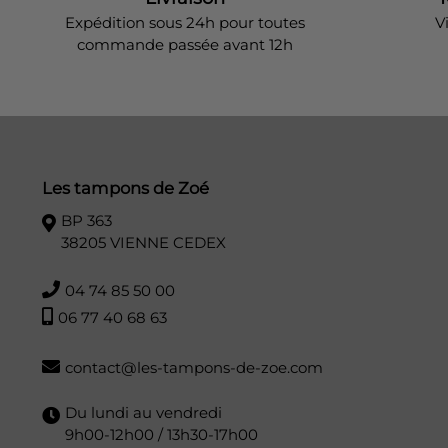
Expédition sous 24h pour toutes
V
commande passée avant 12h
Les tampons de Zoé
BP 363
38205 VIENNE CEDEX
04 74 85 50 00
06 77 40 68 63
contact@les-tampons-de-zoe.com
Du lundi au vendredi
9h00-12h00 / 13h30-17h00