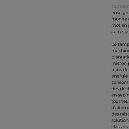
Tampon
enseigna
monde af
mot en 
corresp
Le tamp
machine
plantati
micron p
dans de
énergie 
consomma
des déc
en sapin
tourneur
d'altern
des rais
solution
classiqu