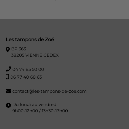
Les tampons de Zoé
BP 363
38205 VIENNE CEDEX
04 74 85 50 00
06 77 40 68 63
contact@les-tampons-de-zoe.com
Du lundi au vendredi
9h00-12h00 / 13h30-17h00