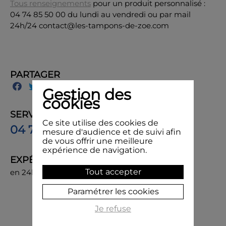
Tous renseignements
pour un produit personnalisé :
04 74 85 50 00 du lundi au vendredi ou par mail
24h/24 contact@les-tampons-de-zoe.com
PARTAGER
Gestion des
cookies
SERVICE CLIENT
Ce site utilise des cookies de
04 74 85 50 00
mesure d'audience et de suivi afin
de vous offrir une meilleure
expérience de navigation.
EXPÉDITION
Tout accepter
en 24h, livraison chez vous ou en point de retrait
Paramétrer les cookies
Je refuse