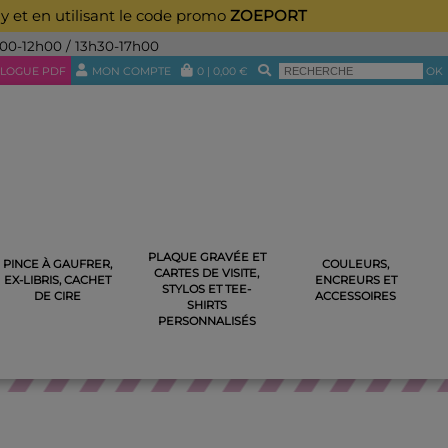
ay et en utilisant le code promo
ZOEPORT
h00-12h00 / 13h30-17h00
LOGUE PDF
MON COMPTE
0
|
0,00
€
OK
PLAQUE GRAVÉE ET
PINCE À GAUFRER,
COULEURS,
CARTES DE VISITE,
NT PERSONNALISABLE N°69 EN BOIS
EX-LIBRIS, CACHET
ENCREURS ET
STYLOS ET TEE-
DE CIRE
ACCESSOIRES
SHIRTS
PERSONNALISÉS
E EN BOIS