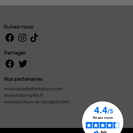
Suivez-nous
Partager
Nos partenaires
www.quedestampons.com
www.estampille.fr
www.ecriture-et-tampon.com