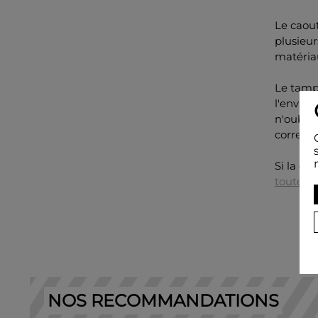
Le caout
plusieur
matériau
Le tampo
l'enviro
n'oublie
correcti
Si la cr
toute l
NOS RECOMMANDATIONS