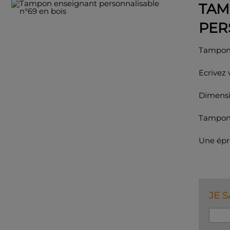
TAM
PER
Tampon 
Ecrivez 
Dimensi
Tampon 
Une épre
JE 