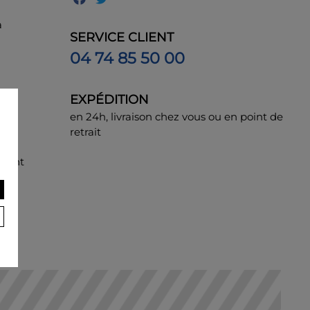
à
SERVICE CLIENT
04 74 85 50 00
EXPÉDITION
e,
en 24h, livraison chez vous ou en point de
retrait
enant