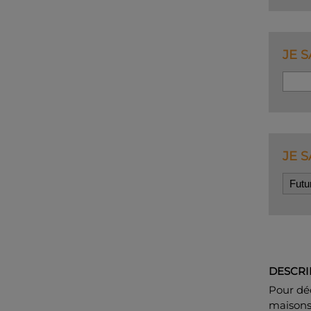
JE S
JE S
DESCRI
Pour déc
maisons,