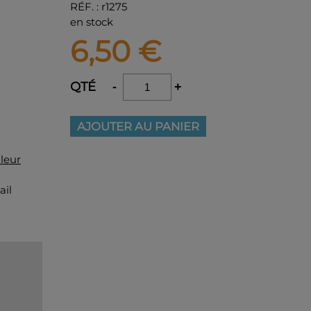
RÉF.
:
r1275
en stock
6,50
€
QTÉ
-
+
AJOUTER AU PANIER
leur
ail