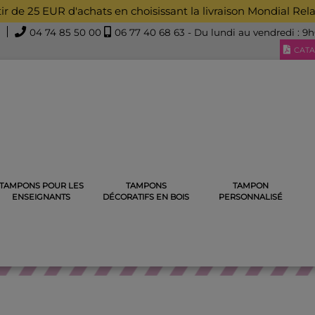
rtir de 25 EUR d'achats en choisissant la livraison Mondial Rel
04 74 85 50 00
06 77 40 68 63
- Du lundi au vendredi : 9
CATA
TAMPONS POUR LES
TAMPONS
TAMPON
ENSEIGNANT PERSONNALISABLE EN BOIS
TAMPON ENSEIGNA
ENSEIGNANTS
DÉCORATIFS EN BOIS
PERSONNALISÉ
NSEIGNANT PERSONNALISABL