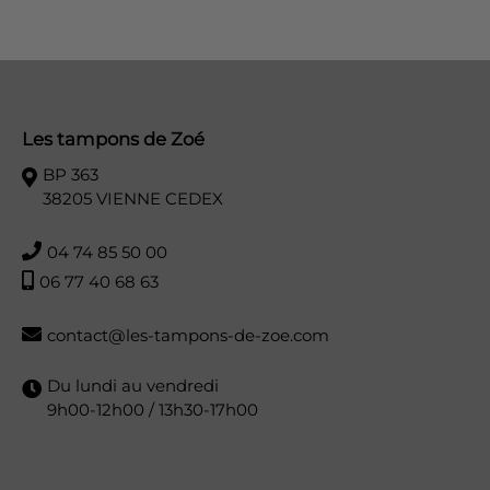
Les tampons de Zoé
BP 363
38205 VIENNE CEDEX
04 74 85 50 00
06 77 40 68 63
contact@les-tampons-de-zoe.com
Du lundi au vendredi
9h00-12h00 / 13h30-17h00