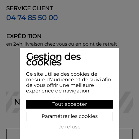
SERVICE CLIENT
04 74 85 50 00
EXPÉDITION
en 24h, livraison chez vous ou en point de retrait
Gestion des
cookies
Ce site utilise des cookies de
mesure d'audience et de suivi afin
de vous offrir une meilleure
expérience de navigation.
NOS RECOMMANDATIONS
Tout accepter
Paramétrer les cookies
Je refuse