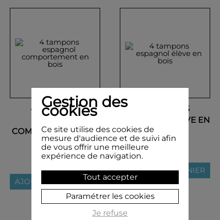
Gestion des
cookies
4 TAMPONS
4 TAMPONS
ESPAGNOL
ESPAGNOL ÉLÈVE EN
Ce site utilise des cookies de
COMPORTEMENT EN
BOIS
mesure d'audience et de suivi afin
BOIS
18,90 €
de vous offrir une meilleure
expérience de navigation.
18,90 €
AJOUTER AU PANIER
Tout accepter
AJOUTER AU PANIER
Paramétrer les cookies
Je refuse