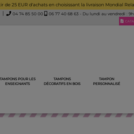
rtir de 25 EUR d'achats en choisissant la livraison Mondial Rel
04 74 85 50 00
06 77 40 68 63
- Du lundi au vendredi : 9
CATA
TAMPONS POUR LES
TAMPONS
TAMPON
E
TAMPON EX-LIBRIS EN BOIS
TAMPON EX-LIBRIS COQUILLAG
ENSEIGNANTS
DÉCORATIFS EN BOIS
PERSONNALISÉ
TAMPON EX-LIBRIS EN BOIS