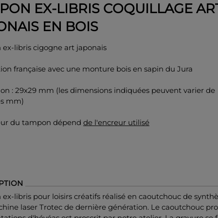
PON EX-LIBRIS COQUILLAGE AR
ONAIS EN BOIS
x-libris cigogne art japonais
ion française avec une monture bois en sapin du Jura
on : 29x29 mm (les dimensions indiquées peuvent varier de
es mm)
eur du tampon dépend
de l'encreur utilisé
PTION
x-libris pour loisirs créatifs réalisé en caoutchouc de synth
hine laser Trotec de dernière génération. Le caoutchouc pr
tations d'hévéas est proscrit par notre atelier. La gravure se f