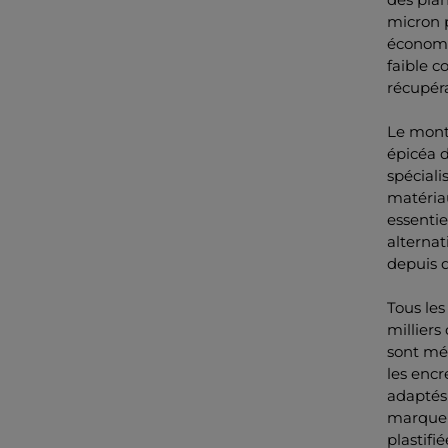
micron 
économes
faible c
récupéra
Le mont
épicéa d
spéciali
matériau
essentie
alternat
depuis d
Tous les
milliers
sont mél
les enc
adaptés
marquer
plastifi