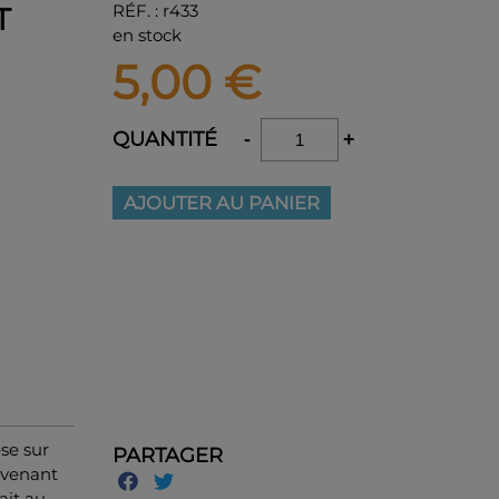
RÉF.
:
r433
T
en stock
5,00
€
QUANTITÉ
-
+
AJOUTER AU PANIER
èse sur
PARTAGER
ovenant
ait au