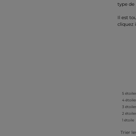
type de 
Il est t
cliquez 
5
étoile
4
étoile
3
étoile
2
étoile
1
étoile
Trier le