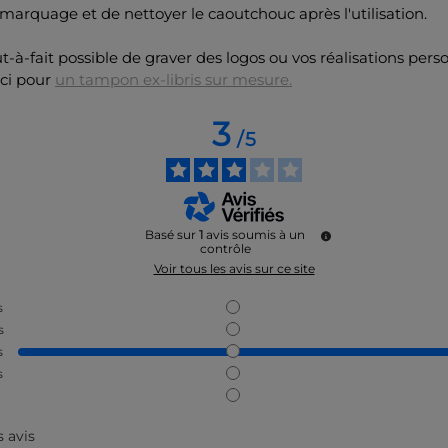
marquage et de nettoyer le caoutchouc après l'utilisation.
out-à-fait possible de graver des logos ou vos réalisations pers
ici pour
un tampon ex-libris sur mesure.
3
/
5
Basé sur
1
avis soumis à un
contrôle
Voir tous les avis sur ce site
s
s
s
s
s avis