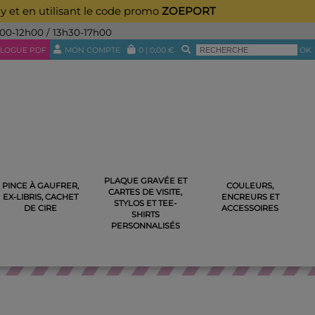
ay et en utilisant le code promo
ZOEPORT
h00-12h00 / 13h30-17h00
LOGUE PDF
MON COMPTE
0
|
0,00
€
OK
PLAQUE GRAVÉE ET
PINCE À GAUFRER,
COULEURS,
CARTES DE VISITE,
E ART JAPONAIS EN BOIS
EX-LIBRIS, CACHET
ENCREURS ET
STYLOS ET TEE-
DE CIRE
ACCESSOIRES
SHIRTS
PERSONNALISÉS