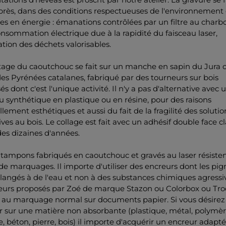
près, dans des conditions respectueuses de l'environnement 
 en énergie : émanations contrôlées par un filtre au charbon
onsommation électrique due à la rapidité du faisceau laser,
tion des déchets valorisables.
age du caoutchouc se fait sur un manche en sapin du Jura 
es Pyrénées catalanes, fabriqué par des tourneurs sur bois
sés dont c'est l'unique activité. Il n'y a pas d'alternative avec 
 synthétique en plastique ou en résine, pour des raisons
llement esthétiques et aussi du fait de la fragilité des solutio
ives au bois. Le collage est fait avec un adhésif double face c
es dizaines d'années.
 tampons fabriqués en caoutchouc et gravés au laser résisten
 de marquages. Il importe d'utiliser des encreurs dont les pi
angés à de l'eau et non à des substances chimiques agressi
reurs proposés par Zoé de marque Stazon ou Colorbox ou Tro
 au marquage normal sur documents papier. Si vous désirez
 sur une matière non absorbante (plastique, métal, polymèr
ée, béton, pierre, bois) il importe d'acquérir un encreur adapté