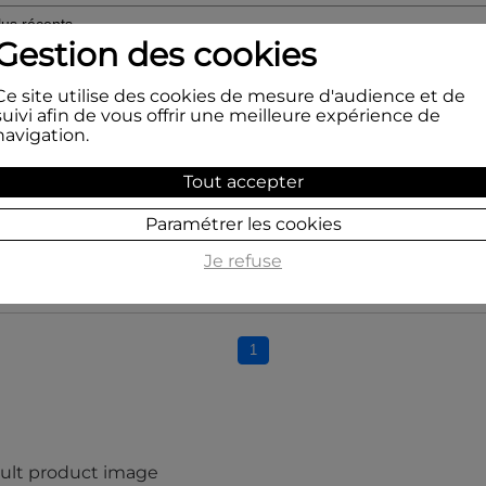
Gestion des cookies
Ce site utilise des cookies de mesure d'audience et de
suivi afin de vous offrir une meilleure expérience de
navigation.
3
/
5
rifié
Tout accepter
i que je rencontre est que je m'en sers sur de la porcelaine et ç
f
Paramétrer les cookies
01/03/2018
, suite à une expérience du
21/02/2018
par
A.A.
Je refuse
Signaler
1