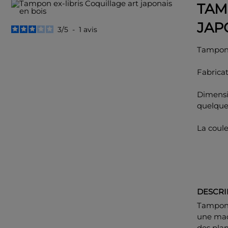
TAM
JAP
3
/
5
-
1
avis
Tampon e
Fabricat
Dimensi
quelqu
La coul
DESCRI
Tampon e
une mac
des plan