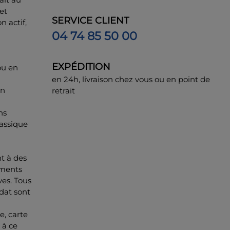
et
SERVICE CLIENT
 actif,
04 74 85 50 00
EXPÉDITION
ou en
en 24h, livraison chez vous ou en point de
un
retrait
ns
lassique
t à des
gments
ves. Tous
dat sont
e, carte
 à ce