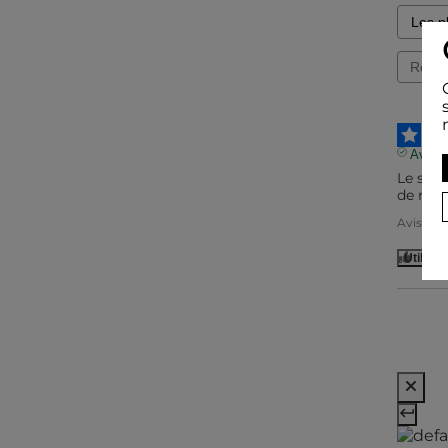
Avis vé
Le souc
de relie
Avis du
Utile
(0)