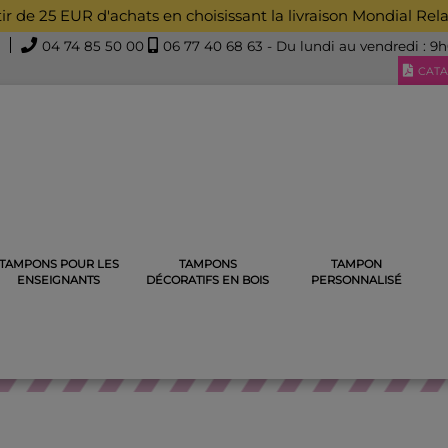
rtir de 25 EUR d'achats en choisissant la livraison Mondial Rel
04 74 85 50 00
06 77 40 68 63
- Du lundi au vendredi : 9
CATA
TAMPONS POUR LES
TAMPONS
TAMPON
E
TAMPON EX-LIBRIS EN BOIS
TAMPON EX-LIBRIS JAPONAIS
ENSEIGNANTS
DÉCORATIFS EN BOIS
PERSONNALISÉ
TAMPON EX-LIBRIS EN BOIS