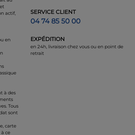
et
SERVICE CLIENT
 actif,
04 74 85 50 00
EXPÉDITION
ou en
en 24h, livraison chez vous ou en point de
un
retrait
ns
lassique
t à des
gments
ves. Tous
dat sont
e, carte
 à ce