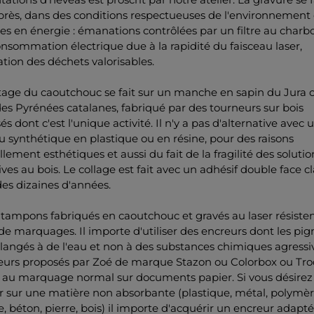
près, dans des conditions respectueuses de l'environnement 
 en énergie : émanations contrôlées par un filtre au charbon
onsommation électrique due à la rapidité du faisceau laser,
tion des déchets valorisables.
age du caoutchouc se fait sur un manche en sapin du Jura 
es Pyrénées catalanes, fabriqué par des tourneurs sur bois
sés dont c'est l'unique activité. Il n'y a pas d'alternative avec 
 synthétique en plastique ou en résine, pour des raisons
llement esthétiques et aussi du fait de la fragilité des solutio
ives au bois. Le collage est fait avec un adhésif double face c
es dizaines d'années.
 tampons fabriqués en caoutchouc et gravés au laser résisten
 de marquages. Il importe d'utiliser des encreurs dont les pi
angés à de l'eau et non à des substances chimiques agressi
reurs proposés par Zoé de marque Stazon ou Colorbox ou Tro
 au marquage normal sur documents papier. Si vous désirez
 sur une matière non absorbante (plastique, métal, polymèr
ée, béton, pierre, bois) il importe d'acquérir un encreur adapté