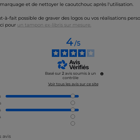
marquage et de nettoyer le caoutchouc après l'utilisation.
out-à-fait possible de graver des logos ou vos réalisations pers
ici pour
un tampon ex-libris sur mesure.
4
/
5
Basé sur
2
avis soumis à un
contrôle
Voir tous les avis sur ce site
s
s
s
s
s avis