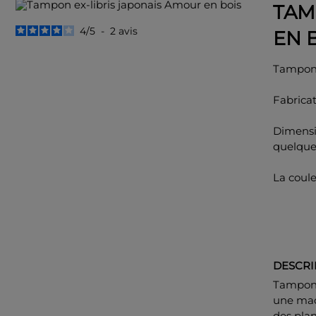
TAM
4
/
5
-
2
avis
EN 
Tampon 
Fabricat
Dimensi
quelqu
La coul
DESCRI
Tampon e
une mac
des plan