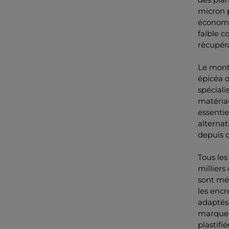
micron 
économes
faible c
récupéra
Le mont
épicéa d
spéciali
matériau
essentie
alternat
depuis d
Tous les
milliers
sont mél
les enc
adaptés
marquer
plastifi