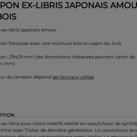
PON EX-LIBRIS JAPONAIS AMO
BOIS
ex-libris japonais Amour
ion française avec une monture bois en sapin du Jura
on : 29x29 mm (les dimensions indiquées peuvent varier de
es mm)
eur du tampon dépend
de l'encreur utilisé
PTION
x-libris pour loisirs créatifs réalisé en caoutchouc de synth
hine laser Trotec de dernière génération. Le caoutchouc pr
tations d'hévéas est proscrit par notre atelier. La gravure se f