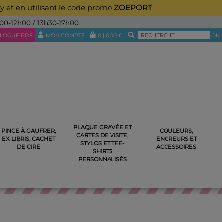
ay et en utilisant le code promo
ZOEPORT
h00-12h00 / 13h30-17h00
LOGUE PDF
MON COMPTE
0
|
0,00
€
OK
PLAQUE GRAVÉE ET
PINCE À GAUFRER,
COULEURS,
CARTES DE VISITE,
 AMOUR EN BOIS
EX-LIBRIS, CACHET
ENCREURS ET
STYLOS ET TEE-
DE CIRE
ACCESSOIRES
SHIRTS
PERSONNALISÉS