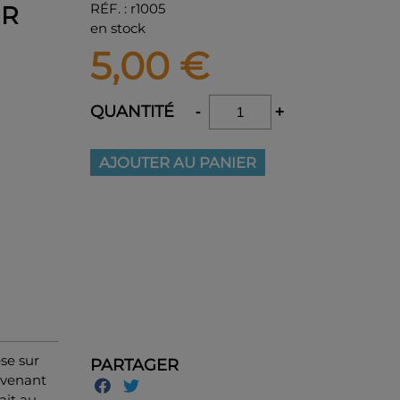
RÉF.
:
r1005
UR
en stock
5,00
€
QUANTITÉ
-
+
AJOUTER AU PANIER
èse sur
PARTAGER
ovenant
ait au