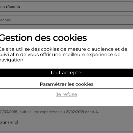
Gestion des cookies
5
/
5
rifié
Ce site utilise des cookies de mesure d'audience et de
ien, conforme à mes attentes, je recommande
suivi afin de vous offrir une meilleure expérience de
navigation.
03/09/2018
, suite à une expérience du
19/08/2018
par
A.A.
Signaler
Tout accepter
Paramétrer les cookies
3
/
5
Je refuse
rifié
01/03/2018
, suite à une expérience du
21/02/2018
par
A.A.
Signaler