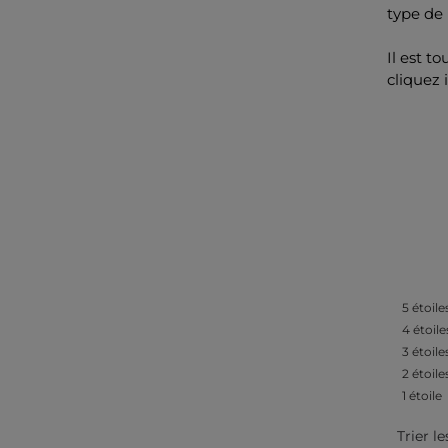
type de 
Il est t
cliquez 
5
étoile
4
étoile
3
étoile
2
étoile
1
étoile
Trier le