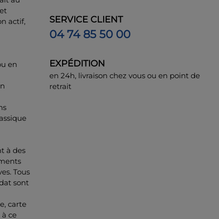
et
SERVICE CLIENT
 actif,
04 74 85 50 00
EXPÉDITION
ou en
en 24h, livraison chez vous ou en point de
un
retrait
ns
lassique
t à des
gments
ves. Tous
dat sont
e, carte
 à ce