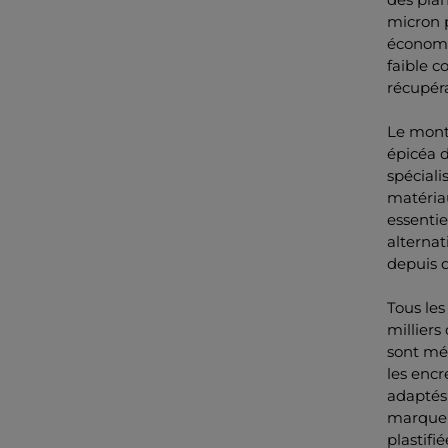
micron 
économes
faible c
récupéra
Le mont
épicéa d
spéciali
matériau
essentie
alternat
depuis d
Tous les
milliers
sont mél
les enc
adaptés
marquer
plastifi