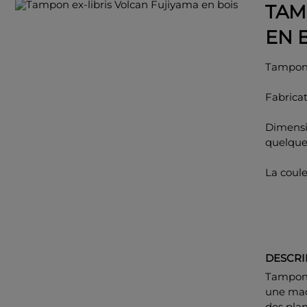
TAM
EN 
Tampon 
Fabricat
Dimensi
quelqu
La coul
DESCRI
Tampon e
une mac
des plan