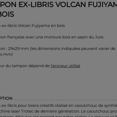
PON EX-LIBRIS VOLCAN FUJIYA
BOIS
ex-libris Volcan Fujiyama en bois
ion française avec une monture bois en sapin du Jura
on : 29x29 mm (les dimensions indiquées peuvent varier de
es mm)
eur du tampon dépend de
l'encreur utilisé
PTION
x-libris pour loisirs créatifs réalisé en caoutchouc de synth
hine laser Trotec de dernière génération. Le caoutchouc pr
tations d'hévéas est proscrit par notre atelier. La gravure se f