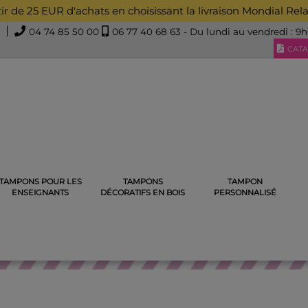
rtir de 25 EUR d'achats en choisissant la livraison Mondial Rel
04 74 85 50 00
06 77 40 68 63
- Du lundi au vendredi : 9
CATA
TAMPONS POUR LES
TAMPONS
TAMPON
E
TAMPON EX-LIBRIS EN BOIS
TAMPON EX-LIBRIS VOLCAN FU
ENSEIGNANTS
DÉCORATIFS EN BOIS
PERSONNALISÉ
TAMPON EX-LIBRIS EN BOIS