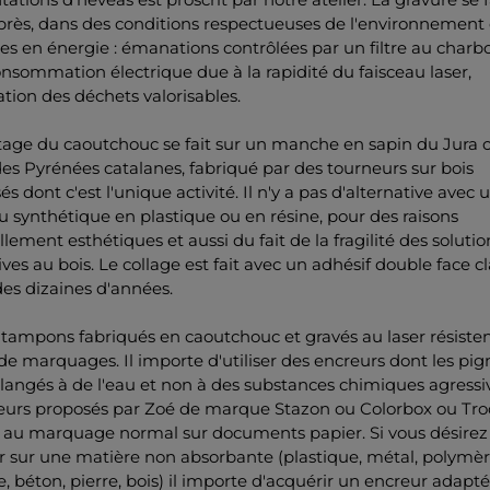
près, dans des conditions respectueuses de l'environnement 
 en énergie : émanations contrôlées par un filtre au charbon
onsommation électrique due à la rapidité du faisceau laser,
tion des déchets valorisables.
age du caoutchouc se fait sur un manche en sapin du Jura 
es Pyrénées catalanes, fabriqué par des tourneurs sur bois
sés dont c'est l'unique activité. Il n'y a pas d'alternative avec 
 synthétique en plastique ou en résine, pour des raisons
llement esthétiques et aussi du fait de la fragilité des solutio
ives au bois. Le collage est fait avec un adhésif double face c
es dizaines d'années.
 tampons fabriqués en caoutchouc et gravés au laser résisten
 de marquages. Il importe d'utiliser des encreurs dont les pi
angés à de l'eau et non à des substances chimiques agressi
reurs proposés par Zoé de marque Stazon ou Colorbox ou Tro
 au marquage normal sur documents papier. Si vous désirez
 sur une matière non absorbante (plastique, métal, polymèr
ée, béton, pierre, bois) il importe d'acquérir un encreur adapté