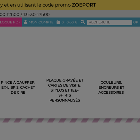
ay et en utilisant le code promo
ZOEPORT
h00-12h00 / 13h30-17h00
LOGUE PDF
MON COMPTE
0
|
0,00
€
OK
PLAQUE GRAVÉE ET
PINCE À GAUFRER,
COULEURS,
CARTES DE VISITE,
JIYAMA EN BOIS
EX-LIBRIS, CACHET
ENCREURS ET
STYLOS ET TEE-
DE CIRE
ACCESSOIRES
SHIRTS
PERSONNALISÉS