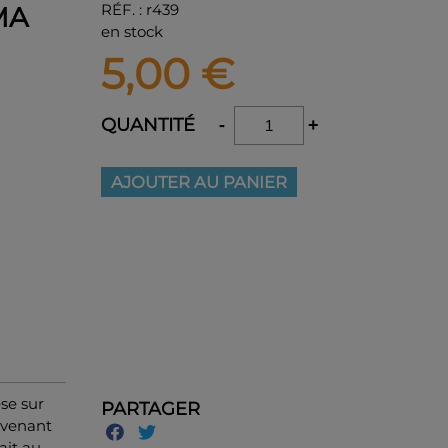
RÉF.
:
r439
MA
en stock
5,00
€
QUANTITÉ
-
+
AJOUTER AU PANIER
èse sur
PARTAGER
ovenant
ait au