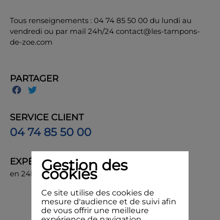
Tous renseignements : 04 74 85 50 00 du lundi au
vendredi ou par mail 24h/24 contact@les-tampons-
de-zoe.com
PARTAGER
SERVICE CLIENT
04 74 85 50 00
Gestion des
EXPÉDITION
cookies
en 24h, livraison chez vous ou en point de retrait
Ce site utilise des cookies de
mesure d'audience et de suivi afin
de vous offrir une meilleure
expérience de navigation.