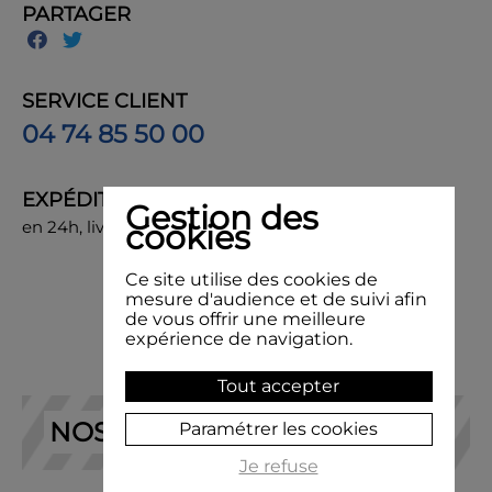
PARTAGER
SERVICE CLIENT
04 74 85 50 00
EXPÉDITION
Gestion des
en 24h, livraison chez vous ou en point de retrait
cookies
Ce site utilise des cookies de
mesure d'audience et de suivi afin
de vous offrir une meilleure
expérience de navigation.
Tout accepter
NOS RECOMMANDATIONS
Paramétrer les cookies
Je refuse