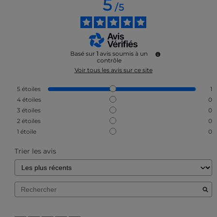
5
/
5
Basé sur
1
avis soumis à un
contrôle
Voir tous les avis sur ce site
5
étoiles
1
4
étoiles
0
3
étoiles
0
2
étoiles
0
1
étoile
0
Trier les avis