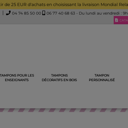
rtir de 25 EUR d'achats en choisissant la livraison Mondial Rel
04 74 85 50 00
06 77 40 68 63
- Du lundi au vendredi : 9
CATA
TAMPONS POUR LES
TAMPONS
TAMPON
ENCREUR VÊTEMENT
ENSEIGNANTS
DÉCORATIFS EN BOIS
PERSONNALISÉ
MPON PRÉNOM PERSONNAL