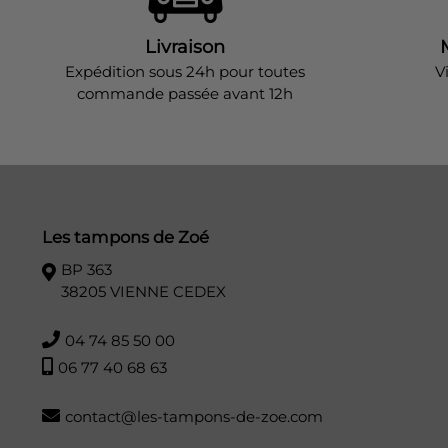
Livraison
Expédition sous 24h pour toutes
V
commande passée avant 12h
Les tampons de Zoé
BP 363
38205 VIENNE CEDEX
04 74 85 50 00
06 77 40 68 63
contact@les-tampons-de-zoe.com