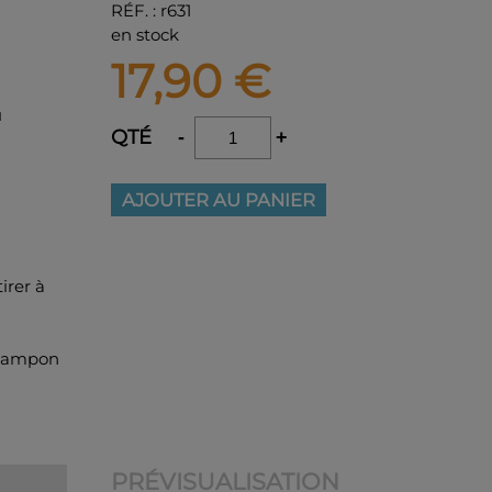
RÉF.
:
r631
en stock
17,90
€
u
QTÉ
-
+
AJOUTER AU PANIER
irer à
 tampon
PRÉVISUALISATION