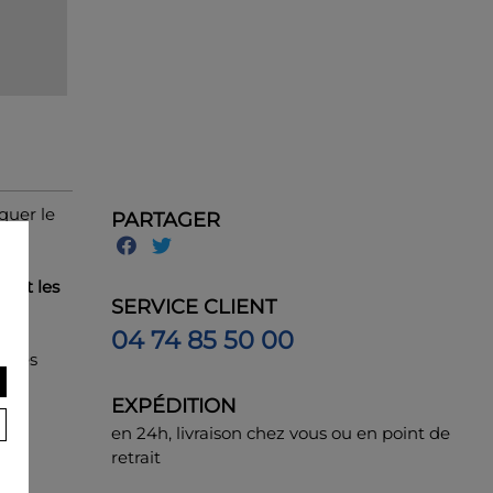
quer le
PARTAGER
r et les
SERVICE CLIENT
04 74 85 50 00
r les
EXPÉDITION
en 24h, livraison chez vous ou en point de
retrait