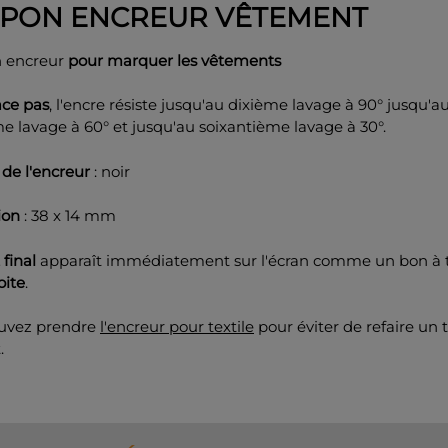
PON ENCREUR VÊTEMENT
 encreur
pour marquer les vêtements
ace pas
, l'encre résiste jusqu'au dixième lavage à 90°
jusqu'a
e lavage à 60° et jusqu'au soixantième lavage à 30°.
de l'encreur
: noir
ion
: 38 x 14 mm
 final
apparaît immédiatement sur l'écran comme un bon à t
oite
.
uvez prendre
l'encreur pour textile
pour éviter de refaire un
.