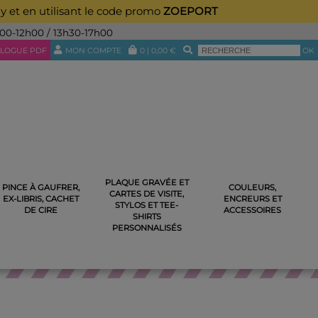
ay et en utilisant le code promo
ZOEPORT
h00-12h00 / 13h30-17h00
LOGUE PDF
MON COMPTE
0
|
0,00
€
OK
PLAQUE GRAVÉE ET
PINCE À GAUFRER,
COULEURS,
CARTES DE VISITE,
EX-LIBRIS, CACHET
ENCREURS ET
STYLOS ET TEE-
DE CIRE
ACCESSOIRES
SHIRTS
PERSONNALISÉS
ISÉ