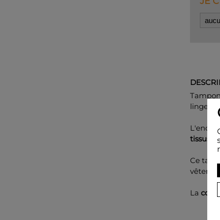
JE 
DESCRI
Tampon 
linge de
L'encre 
tissus m
Ce tamp
vêtemen
La
coul