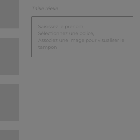
Taille réelle
Saisissez le prénom,
Sélectionnez une police,
Associez une image pour visualiser le
tampon