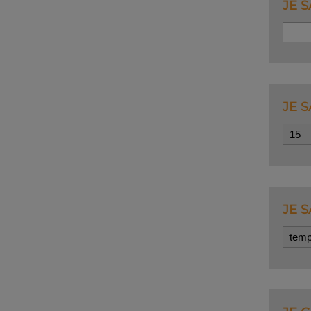
JE 
JE S
JE S