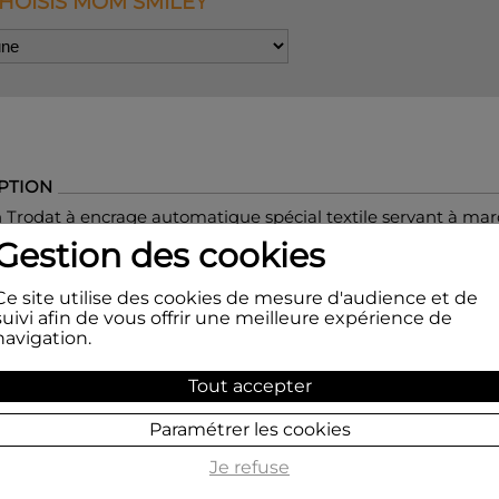
CHOISIS MOM SMILEY
PTION
Trodat à encrage automatique spécial textile servant à mar
 façon ineffaçable.
Gestion des cookies
est adaptée pour tous les textiles
tels que le coton, le polyeste
Ce site utilise des cookies de mesure d'audience et de
élangés.
suivi afin de vous offrir une meilleure expérience de
navigation.
on se recharge avec
les recharges
pour tampon encreur pou
Tout accepter
ts.
Paramétrer les cookies
eur
de l'appareil est donné en fonction
du stock disponible
Je refuse