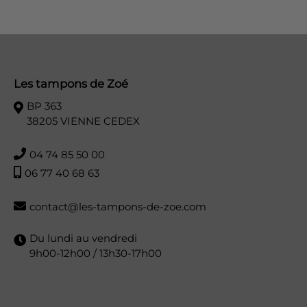
Les tampons de Zoé
BP 363
38205 VIENNE CEDEX
04 74 85 50 00
06 77 40 68 63
contact@les-tampons-de-zoe.com
Du lundi au vendredi
9h00-12h00 / 13h30-17h00