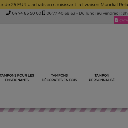
rtir de 25 EUR d'achats en choisissant la livraison Mondial Rel
04 74 85 50 00
06 77 40 68 63
- Du lundi au vendredi : 9
CATA
TAMPONS POUR LES
TAMPONS
TAMPON
SIGNATURE DES PARENTS
TAMPON SIGNATURE DES PARENTS
ENSEIGNANTS
DÉCORATIFS EN BOIS
PERSONNALISÉ
MPON SIGNATURE DES PARE