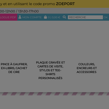
ay et en utilisant le code promo
ZOEPORT
h00-12h00 / 13h30-17h00
LOGUE PDF
MON COMPTE
0
|
0,00
€
OK
PLAQUE GRAVÉE ET
PINCE À GAUFRER,
COULEURS,
CARTES DE VISITE,
 RECTANGULAIRE EN BOIS
EX-LIBRIS, CACHET
ENCREURS ET
STYLOS ET TEE-
DE CIRE
ACCESSOIRES
SHIRTS
PERSONNALISÉS
NTS