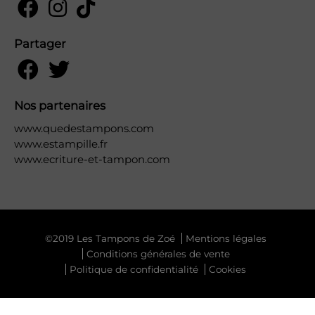
Partager
Nos partenaires
www.quedestampons.com
www.estampille.fr
www.ecriture-et-tampon.com
©2019 Les Tampons de Zoé
Mentions légales
Conditions générales de vente
Politique de confidentialité
Cookies