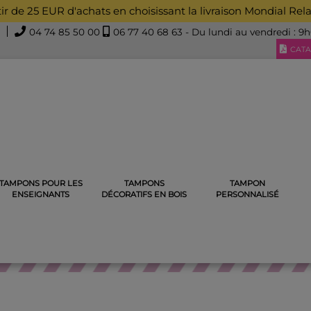
rtir de 25 EUR d'achats en choisissant la livraison Mondial Rel
04 74 85 50 00
06 77 40 68 63
- Du lundi au vendredi : 9
CATA
TAMPONS POUR LES
TAMPONS
TAMPON
ATOUAGE
TAMPON TATOUAGE ÉPHÉMÈRE LONGUE FLEUR
ENSEIGNANTS
DÉCORATIFS EN BOIS
PERSONNALISÉ
TAMPON TATOUAGE