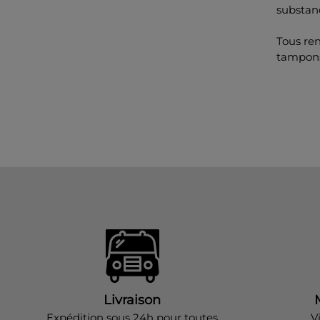
substan
Tous re
tampon
Livraison
Expédition sous 24h pour toutes
V