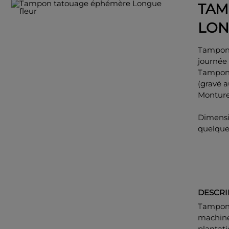
TAM
LON
Tampon 
journée 
Tampon 
(gravé a
Monture 
Dimensi
quelqu
DESCRI
Tampon 
machine
plantati