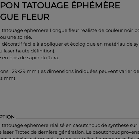
PON TATOUAGE ÉPHÉMÈRE
GUE FLEUR
tatouage éphémère Longue fleur réaliste de couleur noir p
ou une soirée.
décoratif facile à appliquer et écologique en matériau de s
u laser haute définition).
en bois de sapin du Jura.
ons : 29x29 mm (les dimensions indiquées peuvent varier d
es mm)
PTION
tatouage éphémère réalisé en caoutchouc de synthèse sur
 laser Trotec de dernière génération. Le caoutchouc proven
ons d'hévéas est proscrit par notre atelier. La gravure se fait 