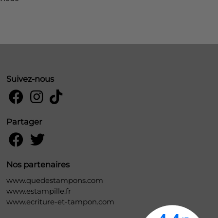
Suivez-nous
Partager
Nos partenaires
www.quedestampons.com
www.estampille.fr
www.ecriture-et-tampon.com