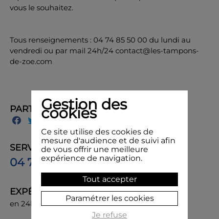
vous le souhaitez.
Tous renseignements : 04 74 85 50 00 du lundi au
vendredi ou par mail 24h/24 contact@les-tampons-
de-zoe.com
Gestion des
PARTAGER
cookies
Ce site utilise des cookies de
mesure d'audience et de suivi afin
SERVICE CLIENT
de vous offrir une meilleure
expérience de navigation.
04 74 85 50 00
Tout accepter
EXPÉDITION
Paramétrer les cookies
en 24h, livraison chez vous ou en point de retrait
Je refuse