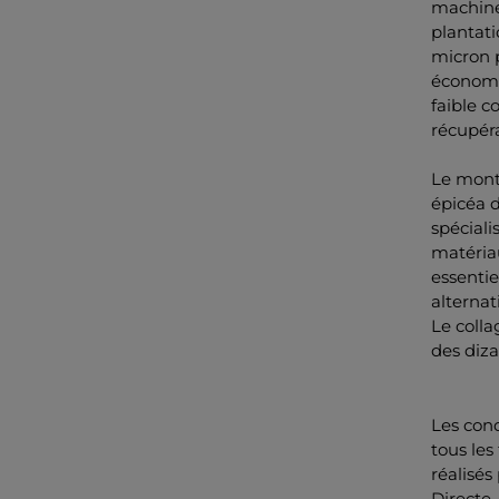
machine
plantati
micron 
économes
faible c
récupéra
Le mont
épicéa d
spéciali
matériau
essentie
alternat
Le colla
des diza
Les cond
tous les
réalisés
Directe