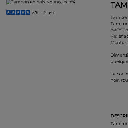
TAM
5
/
5
-
2
avis
Tampon
Tampon 
définitio
Relief 
Monture
Dimensi
quelqu
La coul
noir, rou
DESCRI
Tampon p