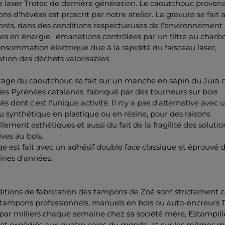
 laser Trotec de dernière génération. Le caoutchouc proven
ons d'hévéas est proscrit par notre atelier. La gravure se fait 
près, dans des conditions respectueuses de l'environnement 
 en énergie : émanations contrôlées par un filtre au charbon
onsommation électrique due à la rapidité du faisceau laser,
tion des déchets valorisables.
age du caoutchouc se fait sur un manche en sapin du Jura 
es Pyrénées catalanes, fabriqué par des tourneurs sur bois
sés dont c'est l'unique activité. Il n'y a pas d'alternative avec 
 synthétique en plastique ou en résine, pour des raisons
llement esthétiques et aussi du fait de la fragilité des solutio
ives au bois.
ge est fait avec un adhésif double face classique et éprouvé 
ines d'années.
itions de fabrication des tampons de Zoé sont strictement c
 tampons professionnels, manuels en bois ou auto-encreurs T
 par milliers chaque semaine chez sa société mère, Estampill
, et expédiés aux quatre coins du monde, et sur les mêmes m