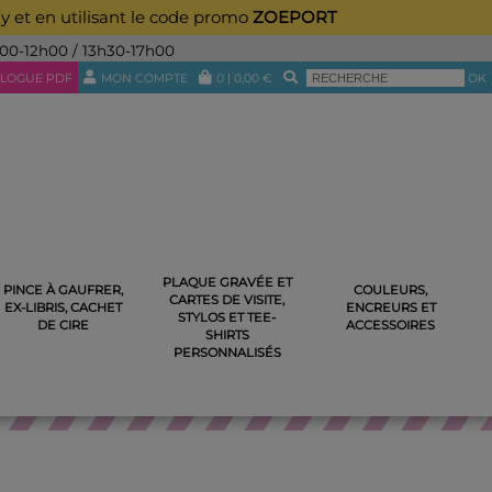
ay et en utilisant le code promo
ZOEPORT
h00-12h00 / 13h30-17h00
LOGUE PDF
MON COMPTE
0
|
0,00
€
OK
PLAQUE GRAVÉE ET
PINCE À GAUFRER,
COULEURS,
CARTES DE VISITE,
OIS NOUNOURS N°4
EX-LIBRIS, CACHET
ENCREURS ET
STYLOS ET TEE-
DE CIRE
ACCESSOIRES
SHIRTS
PERSONNALISÉS
RS