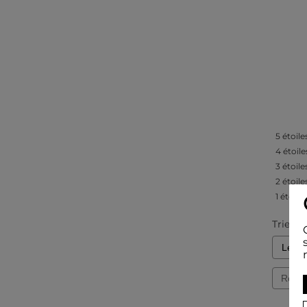
5
étoile
4
étoile
3
étoile
2
étoile
1
étoile
Trier le