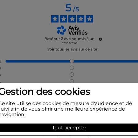
5
/
5
Basé sur
2
avis soumis à un
contrôle
Voir tous les avis sur ce site
s
s
s
s
Gestion des cookies
s avis
Ce site utilise des cookies de mesure d'audience et de
suivi afin de vous offrir une meilleure expérience de
navigation.
Tout accepter