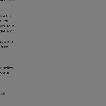
t à des
gments
ves. Tous
dat sont
e, carte
 à ce
onnelles.
ont si
ail