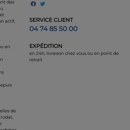
ant des
au
et
SERVICE CLIENT
 actif,
04 74 85 50 00
EXPÉDITION
ou en
en 24h, livraison chez vous ou en point de
un
retrait
ns
depuis
elles de
rodat,
e
achines.