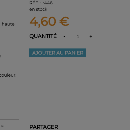
RÉF.
:
r446
en stock
4,60
€
n haute
QUANTITÉ
-
+
AJOUTER AU PANIER
e
couleur:
une
PARTAGER