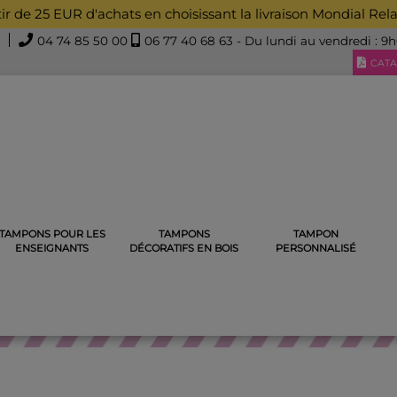
rtir de 25 EUR d'achats en choisissant la livraison Mondial Rel
04 74 85 50 00
06 77 40 68 63
- Du lundi au vendredi : 9
CATA
TAMPONS POUR LES
TAMPONS
TAMPON
ÉCORATIFS
TAMPONS ANGES ET NOUNOURS
TAMPON EN B
ENSEIGNANTS
DÉCORATIFS EN BOIS
PERSONNALISÉ
AMPONS ANGES ET NOUNOU