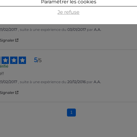
Paramétrer les cookies
5
/
5
Je refuse
rifié
e!
21/02/2017
, suite à une expérience du
03/01/2017
par
A.A.
Signaler
5
/
5
rifié
!!
21/02/2017
, suite à une expérience du
20/12/2016
par
A.A.
Signaler
1