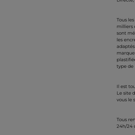
Tous les
milliers
sont mél
les enc
adaptés
marquer
plastifi
type de 
Il est t
Le site 
vous le 
Tous re
24h/24 