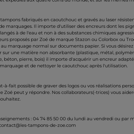
 tampons fabriqués en caoutchouc et gravés au laser résisten
 de marquages. Il importe d'utiliser des encreurs dont les pi
angés à de l'eau et non à des substances chimiques agressi
reurs proposés par Zoé de marque Stazon ou Colorbox ou Tro
 au marquage normal sur documents papier. Si vous désirez
 sur une matière non absorbante (plastique, métal, polymèr
ée, béton, pierre, bois) il importe d'acquérir un encreur adapté
marquage et de nettoyer le caoutchouc après l'utilisation.
out-à-fait possible de graver des logos ou vos réalisations pers
de Zoé peut y répondre. Nos collaborateurs(-trices) vous aider
souhaitez.
nseignements : 04 74 85 50 00 du lundi au vendredi ou par m
contact@les-tampons-de-zoe.com