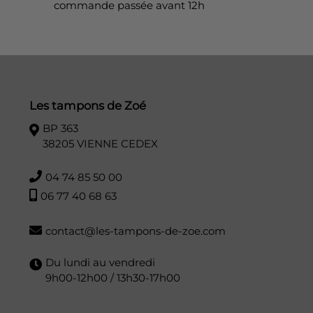
commande passée avant 12h
Les tampons de Zoé
BP 363
38205 VIENNE CEDEX
04 74 85 50 00
06 77 40 68 63
contact@les-tampons-de-zoe.com
Du lundi au vendredi
9h00-12h00 / 13h30-17h00