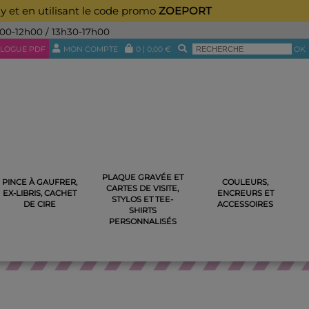
ay et en utilisant le code promo
ZOEPORT
h00-12h00 / 13h30-17h00
LOGUE PDF
MON COMPTE
0
|
0,00
€
OK
PLAQUE GRAVÉE ET
PINCE À GAUFRER,
COULEURS,
CARTES DE VISITE,
I SALUE
EX-LIBRIS, CACHET
ENCREURS ET
STYLOS ET TEE-
DE CIRE
ACCESSOIRES
SHIRTS
PERSONNALISÉS