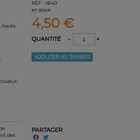
RÉF.
:
r840
en stock
4,50
€
n haute
QUANTITÉ
-
+
AJOUTER AU PANIER
e
couleur:
une
PARTAGER
ant des