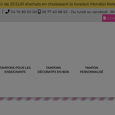
rtir de 25 EUR d'achats en choisissant la livraison Mondial Rel
04 74 85 50 00
06 77 40 68 63
- Du lundi au vendredi : 9
CATA
TAMPONS POUR LES
TAMPONS
TAMPON
ÉCORATIFS
TAMPONS ANIMAUX
TAMPON EN BOIS LAPIN QU
ENSEIGNANTS
DÉCORATIFS EN BOIS
PERSONNALISÉ
TAMPONS ANIMAUX