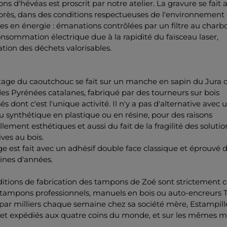
ons d'hévéas est proscrit par notre atelier. La gravure se fait 
près, dans des conditions respectueuses de l'environnement 
 en énergie : émanations contrôlées par un filtre au charbon
onsommation électrique due à la rapidité du faisceau laser,
tion des déchets valorisables.
age du caoutchouc se fait sur un manche en sapin du Jura 
es Pyrénées catalanes, fabriqué par des tourneurs sur bois
sés dont c'est l'unique activité. Il n'y a pas d'alternative avec 
 synthétique en plastique ou en résine, pour des raisons
llement esthétiques et aussi du fait de la fragilité des solutio
ives au bois.
ge est fait avec un adhésif double face classique et éprouvé 
ines d'années.
itions de fabrication des tampons de Zoé sont strictement c
 tampons professionnels, manuels en bois ou auto-encreurs T
 par milliers chaque semaine chez sa société mère, Estampill
, et expédiés aux quatre coins du monde, et sur les mêmes m