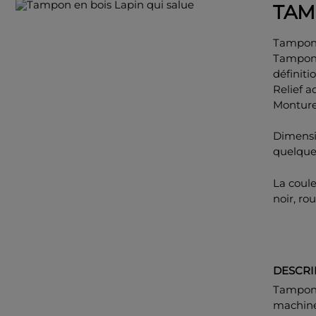
TAM
Tampon 
Tampon 
définitio
Relief 
Monture
Dimensi
quelqu
La coul
noir, rou
DESCRI
Tampon p
machine