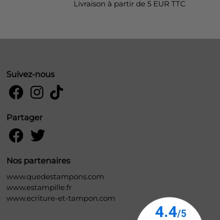
Livraison à partir de 5 EUR TTC
Suivez-nous
Partager
Nos partenaires
www.quedestampons.com
www.estampille.fr
www.ecriture-et-tampon.com