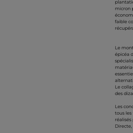
plantati
micron 
économes
faible c
récupéra
Le mont
épicéa d
spéciali
matériau
essentie
alternat
Le colla
des diza
Les cond
tous les
réalisés
Directe