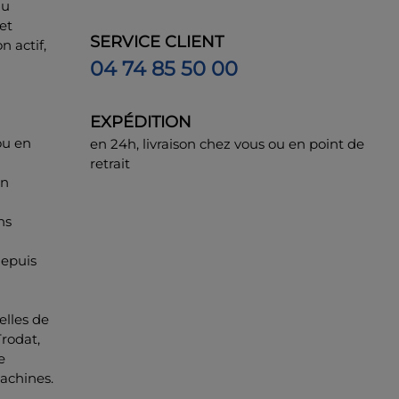
au
et
SERVICE CLIENT
 actif,
04 74 85 50 00
EXPÉDITION
ou en
en 24h, livraison chez vous ou en point de
retrait
un
ns
depuis
elles de
rodat,
e
achines.