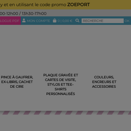
ay et en utilisant le code promo
ZOEPORT
h00-12h00 / 13h30-17h00
LOGUE PDF
MON COMPTE
0
|
0,00
€
OK
PLAQUE GRAVÉE ET
PINCE À GAUFRER,
COULEURS,
CARTES DE VISITE,
EX-LIBRIS, CACHET
ENCREURS ET
STYLOS ET TEE-
DE CIRE
ACCESSOIRES
SHIRTS
PERSONNALISÉS