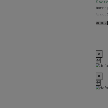
Avis vé
bonne p
Avis du
Utile
(0)