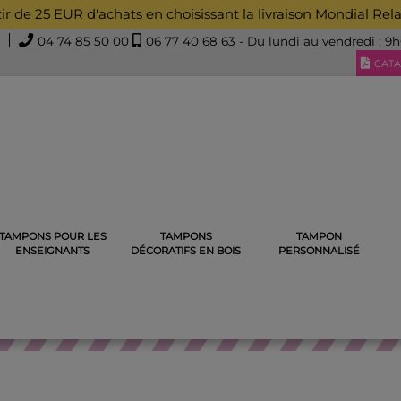
rtir de 25 EUR d'achats en choisissant la livraison Mondial Rel
04 74 85 50 00
06 77 40 68 63
- Du lundi au vendredi : 9
CATA
TAMPONS POUR LES
TAMPONS
TAMPON
S AU CHOIX
3 SMILEYS EN BOIS AU CHOIX
ENSEIGNANTS
DÉCORATIFS EN BOIS
PERSONNALISÉ
TAMPONS AU CHOIX