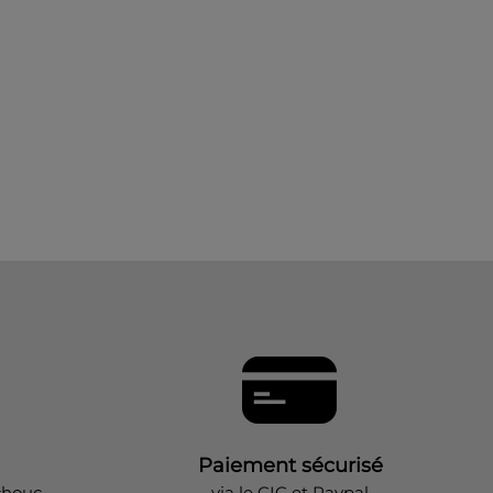
Paiement sécurisé
chouc
via le CIC et Paypal