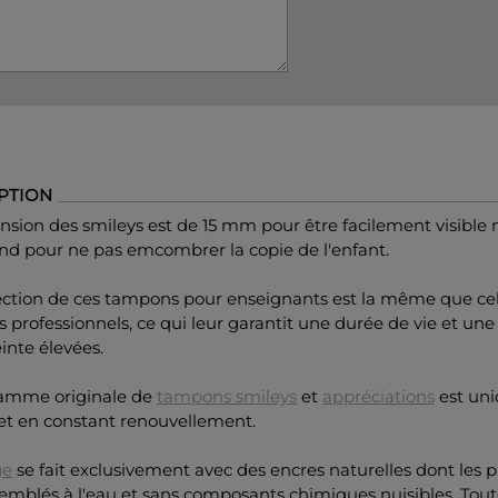
PTION
sion des smileys est de 15 mm pour être facilement visible 
nd pour ne pas emcombrer la copie de l'enfant.
ection de ces tampons pour enseignants est la même que cel
professionnels, ce qui leur garantit une durée de vie et une
inte élevées.
amme originale de
tampons smileys
et
appréciations
est un
et en constant renouvellement.
ge
se fait exclusivement avec des encres naturelles dont les
emblés à l'eau et sans composants chimiques nuisibles. Tout