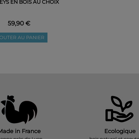
EYS EN BOIS AU CHOIX
59,90 €
OUTER AU PANIER
Made in France
Ecologique
ienne près de Lyon
bois naturel et caout