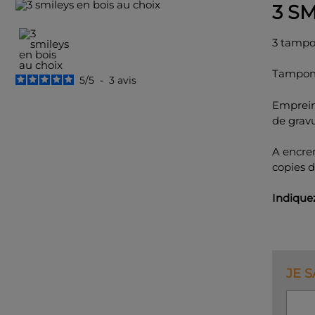
3 S
3 tampo
Tampon 
5
/
5
-
3
avis
Emprein
de gravu
A encre
copies d
Indique
JE S