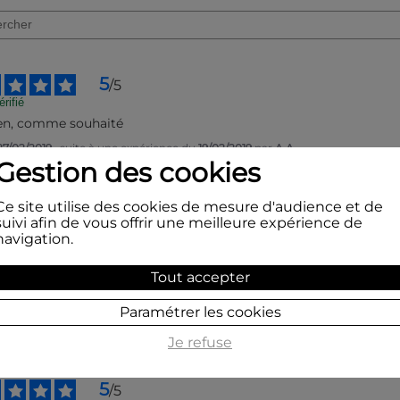
5
/
5
rifié
ien, comme souhaité
27/02/2019
, suite à une expérience du
19/02/2019
par
A.A.
Gestion des cookies
Signaler
Ce site utilise des cookies de mesure d'audience et de
suivi afin de vous offrir une meilleure expérience de
5
/
5
navigation.
rifié
nt.
Tout accepter
28/07/2017
, suite à une expérience du
18/07/2017
par
A.A.
Paramétrer les cookies
Signaler
Je refuse
5
/
5