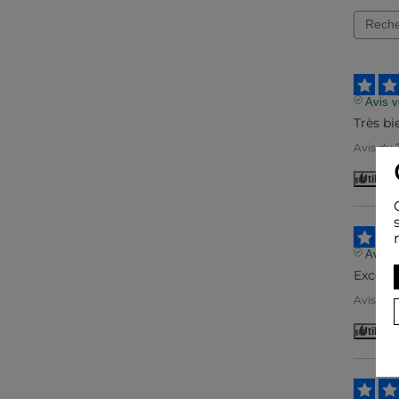
Avis vé
Très b
Avis du
Utile
(0)
Avis vé
Excelle
Avis du
Utile
(0)