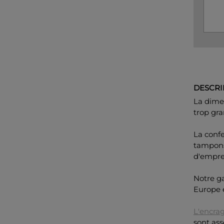
DESCRI
La dimen
trop gra
La conf
tampons 
d'empre
Notre g
Europe 
L'encra
sont ass