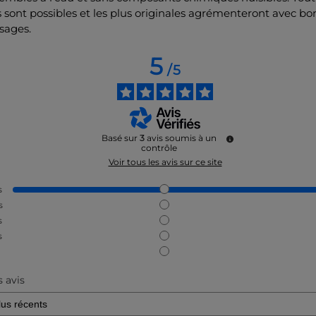
 sont possibles et les plus originales agrémenteront avec b
sages.
5
/
5
Basé sur
3
avis soumis à un
contrôle
Voir tous les avis sur ce site
s
s
s
s
s avis