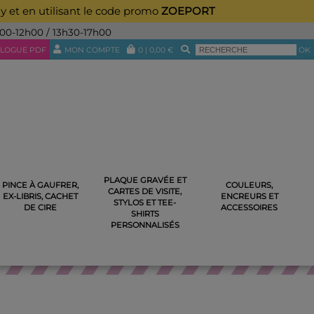
ay et en utilisant le code promo
ZOEPORT
h00-12h00 / 13h30-17h00
LOGUE PDF
MON COMPTE
0
|
0,00
€
OK
PLAQUE GRAVÉE ET
PINCE À GAUFRER,
COULEURS,
CARTES DE VISITE,
E MATHÉMATIQUES
EX-LIBRIS, CACHET
ENCREURS ET
STYLOS ET TEE-
DE CIRE
ACCESSOIRES
SHIRTS
PERSONNALISÉS
NTS