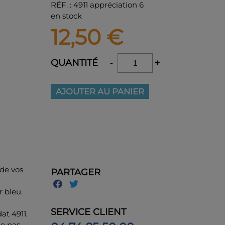
RÉF.
:
4911 appréciation 6
en stock
12,50
€
QUANTITÉ
-
+
AJOUTER AU PANIER
de vos
PARTAGER
r bleu.
SERVICE CLIENT
at 4911.
ne pas