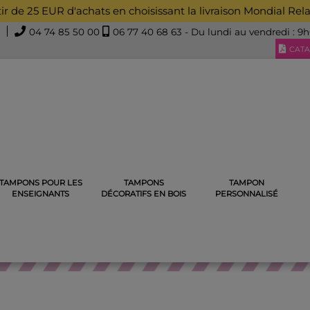
rtir de 25 EUR d'achats en choisissant la livraison Mondial Rel
04 74 85 50 00
06 77 40 68 63
- Du lundi au vendredi : 9
CATA
TAMPONS POUR LES
TAMPONS
TAMPON
S ENCREURS ENSEIGNANTS
TAMPON ENCREUR CHAMPION D
ENSEIGNANTS
DÉCORATIFS EN BOIS
PERSONNALISÉ
MPONS ENCREURS ENSEIGNA