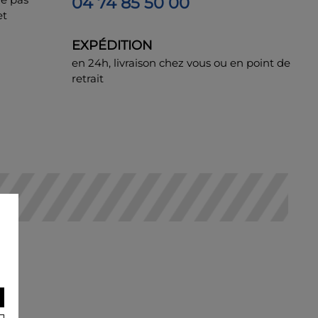
04 74 85 50 00
et
EXPÉDITION
en 24h, livraison chez vous ou en point de
retrait