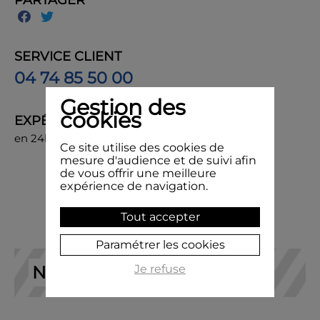
PARTAGER
SERVICE CLIENT
04 74 85 50 00
Gestion des
cookies
EXPÉDITION
en 24h, livraison chez vous ou en point de retrait
Ce site utilise des cookies de
mesure d'audience et de suivi afin
de vous offrir une meilleure
expérience de navigation.
Tout accepter
Paramétrer les cookies
NOS RECOMMANDATIONS
Je refuse