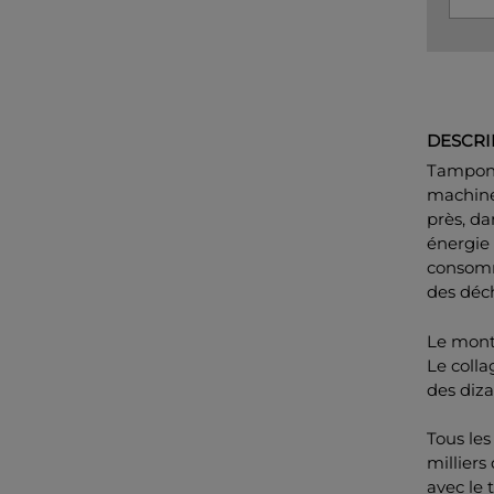
DESCRI
Tampon 
machine 
près, d
énergie 
consomma
des déch
Le mont
Le colla
des diza
Tous les
milliers
avec le