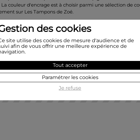
. La couleur d'encrage est à choisir parmi une sélection de c
vement sur Les Tampons de Zoé.
onomiser, optez plus pour
un pack de 4 tampons encreurs
Gestion des cookies
ants
dont vous pouvez également choisir l'appréciation à coll
.
Ce site utilise des cookies de mesure d'audience et de
suivi afin de vous offrir une meilleure expérience de
navigation.
Tout accepter
Paramétrer les cookies
Je refuse