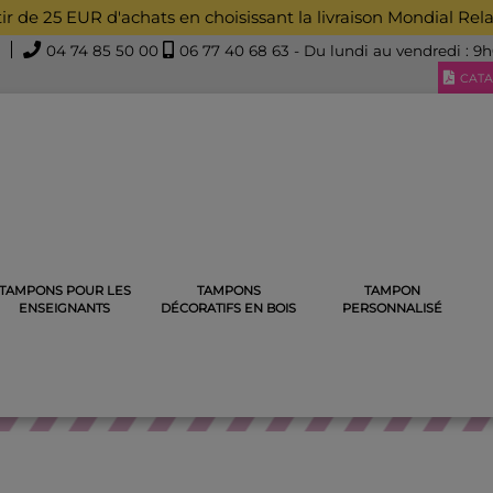
rtir de 25 EUR d'achats en choisissant la livraison Mondial Rel
04 74 85 50 00
06 77 40 68 63
- Du lundi au vendredi : 9
CATA
TAMPONS POUR LES
TAMPONS
TAMPON
S ENCREURS ENSEIGNANTS
TAMPON ENCREUR ENSEIGNANT 
ENSEIGNANTS
DÉCORATIFS EN BOIS
PERSONNALISÉ
MPONS ENCREURS ENSEIGNA