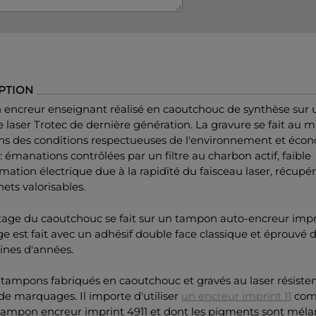
PTION
encreur enseignant réalisé en caoutchouc de synthèse sur 
laser Trotec de dernière génération. La gravure se fait au m
ans des conditions respectueuses de l'environnement et éco
: émanations contrôlées par un filtre au charbon actif, faible
tion électrique due à la rapidité du faisceau laser, récupér
ets valorisables.
age du caoutchouc se fait sur un tampon auto-encreur impri
ge est fait avec un adhésif double face classique et éprouvé 
ines d'années.
 tampons fabriqués en caoutchouc et gravés au laser résisten
 de marquages. Il importe d'utiliser
un encreur imprint 11
com
 tampon encreur imprint 4911 et dont les pigments sont méla