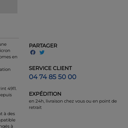
une
PARTAGER
icron
nomes en
SERVICE CLIENT
ation
04 74 85 50 00
nt 4911.
EXPÉDITION
depuis
en 24h, livraison chez vous ou en point de
retrait
t à des
patible
ngés à