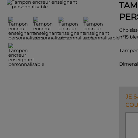
TAM
PER
Choisiss
n°15 ble
Tampon 
Dimensi
JE 
COU