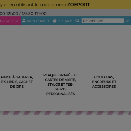
ay et en utilisant le code promo
ZOEPORT
h00-12h00 / 13h30-17h00
LOGUE PDF
MON COMPTE
0
|
0,00
€
OK
PLAQUE GRAVÉE ET
PINCE À GAUFRER,
COULEURS,
CARTES DE VISITE,
PERSONNALISABLE
EX-LIBRIS, CACHET
ENCREURS ET
STYLOS ET TEE-
DE CIRE
ACCESSOIRES
SHIRTS
PERSONNALISÉS
NTS