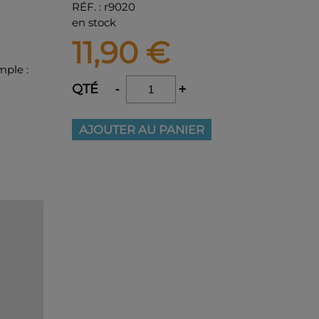
RÉF.
:
r9020
en stock
11,90
€
mple :
QTÉ
-
+
AJOUTER AU PANIER