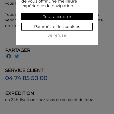
de vous offrir une meilleure
vous le souhaitez.
expérience de navigation.
Tous renseignements : 04 74 85 50 00 du lundi au
Tout accepter
vendredi ou par mail 24h/24 contact@les-tampons-
de-zoe.com
Paramétrer les cookies
Je refuse
PARTAGER
SERVICE CLIENT
04 74 85 50 00
EXPÉDITION
en 24h, livraison chez vous ou en point de retrait