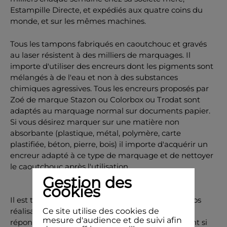
Estampille Directe, et expédiés aux quatre coins du
monde, et sur les mêmes machines.
Tous les tampons fabriqués en caoutchouc et gravés
au laser résistent à des milliers de marquages. Il
importe d'utiliser des encreurs dont les pigments sont
mélangés à de l'eau et non à des substances
chimiques agressives. Tous les encreurs proposés par
Zoé de marque Stazon ou Colorbox ou Trodat sont
adaptés au marquage normal sur documents papier.
Si vous désirez marquer sur une matière non
absorbante (plastique, métal, polymère, carte
plastifiée, béton, pierre, bois) il importe d'acquérir un
encreur adapté à ce type de marquage et de nettoyer
le caoutchouc après l'utilisation.
Gestion des
cookies
Il est tout-à-fait possible de graver des logos ou vos
réalisations personnelles. Le site de Zoé peut y
Ce site utilise des cookies de
mesure d'audience et de suivi afin
répondre. Nos collaborateurs(-trices) vous aideront si