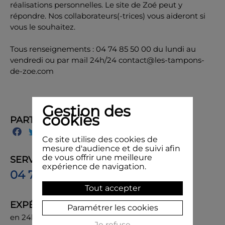
réalisations personnelles. Le site de Zoé peut y
répondre. Nos collaborateurs(-trices) vous aideront si
vous le souhaitez.
Tous renseignements : 04 74 85 50 00 du lundi au
vendredi ou par mail 24h/24 contact@les-tampons-
de-zoe.com
Gestion des
cookies
PARTAGER
Ce site utilise des cookies de
mesure d'audience et de suivi afin
de vous offrir une meilleure
SERVICE CLIENT
expérience de navigation.
04 74 85 50 00
Tout accepter
EXPÉDITION
Paramétrer les cookies
en 24h, livraison chez vous ou en point de retrait
Je refuse