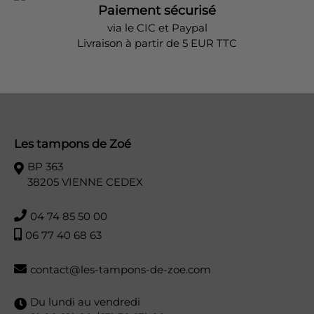
Paiement sécurisé
via le CIC et Paypal
Livraison à partir de 5 EUR TTC
Les tampons de Zoé
BP 363
38205 VIENNE CEDEX
04 74 85 50 00
06 77 40 68 63
contact@les-tampons-de-zoe.com
Du lundi au vendredi