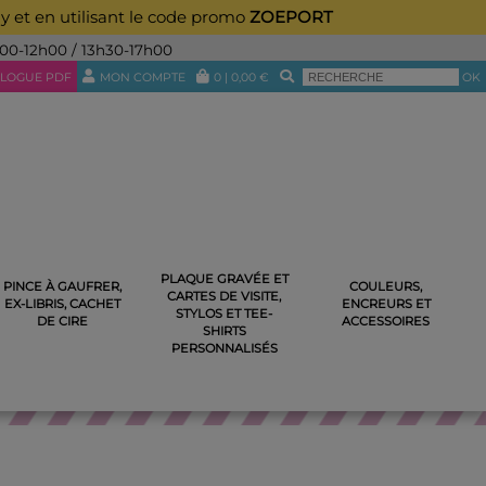
ay et en utilisant le code promo
ZOEPORT
h00-12h00 / 13h30-17h00
LOGUE PDF
MON COMPTE
0
|
0,00
€
OK
PLAQUE GRAVÉE ET
PINCE À GAUFRER,
COULEURS,
CARTES DE VISITE,
NES
TAMPON EN BOIS AU REVOIR LES ENFANTS
EX-LIBRIS, CACHET
ENCREURS ET
STYLOS ET TEE-
DE CIRE
ACCESSOIRES
SHIRTS
PERSONNALISÉS
ANCIENNES