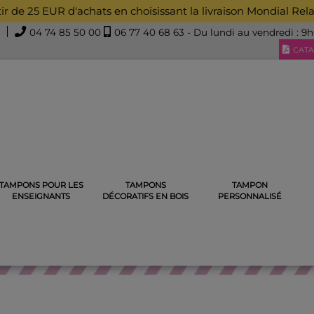
rtir de 25 EUR d'achats en choisissant la livraison Mondial Rel
04 74 85 50 00
06 77 40 68 63
- Du lundi au vendredi : 9
CATA
TAMPONS POUR LES
TAMPONS
TAMPON
CRAPBOOKING
TAMPONS SCRAPBOOKING GRAVURES ANCIEN
ENSEIGNANTS
DÉCORATIFS EN BOIS
PERSONNALISÉ
SCRAPBOOKING GRAVURES 