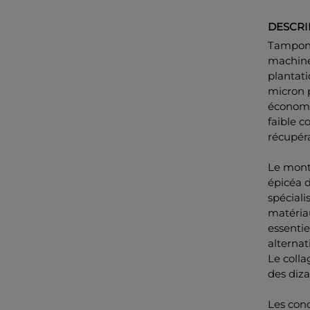
DESCRI
Tampon p
machine
plantati
micron 
économes
faible c
récupéra
Le mont
épicéa d
spéciali
matériau
essentie
alternat
Le colla
des diza
Les cond