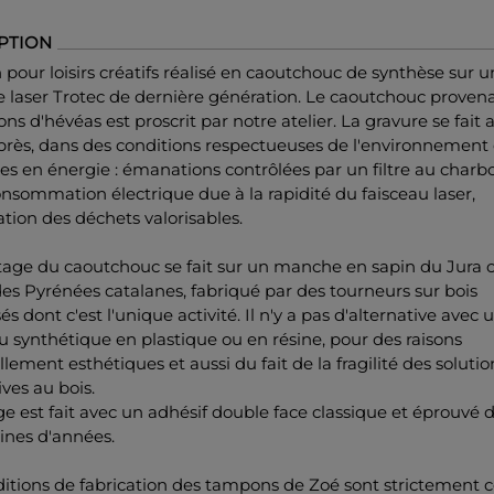
PTION
our loisirs créatifs réalisé en caoutchouc de synthèse sur 
 laser Trotec de dernière génération. Le caoutchouc proven
ons d'hévéas est proscrit par notre atelier. La gravure se fait 
près, dans des conditions respectueuses de l'environnement 
 en énergie : émanations contrôlées par un filtre au charbon
onsommation électrique due à la rapidité du faisceau laser,
tion des déchets valorisables.
age du caoutchouc se fait sur un manche en sapin du Jura 
es Pyrénées catalanes, fabriqué par des tourneurs sur bois
sés dont c'est l'unique activité. Il n'y a pas d'alternative avec 
 synthétique en plastique ou en résine, pour des raisons
llement esthétiques et aussi du fait de la fragilité des solutio
ives au bois.
ge est fait avec un adhésif double face classique et éprouvé 
ines d'années.
itions de fabrication des tampons de Zoé sont strictement c