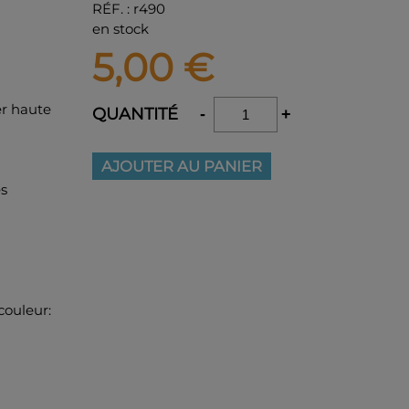
RÉF.
:
r490
en stock
5,00
€
er haute
QUANTITÉ
-
+
AJOUTER AU PANIER
es
couleur: