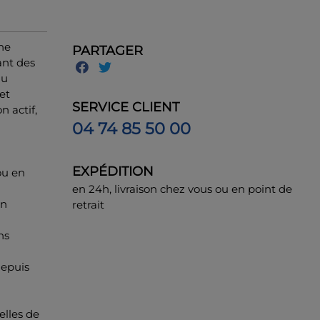
une
PARTAGER
ant des
au
et
SERVICE CLIENT
 actif,
04 74 85 50 00
EXPÉDITION
ou en
en 24h, livraison chez vous ou en point de
un
retrait
ns
depuis
elles de