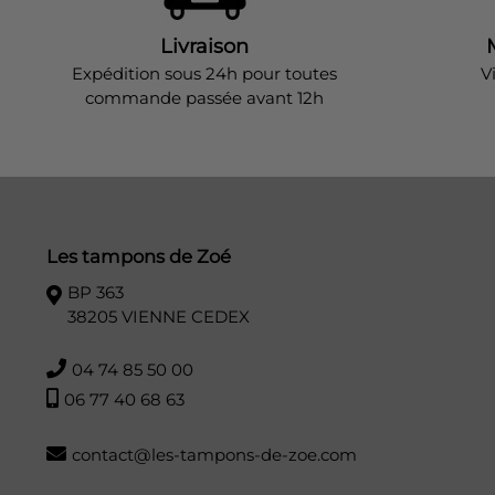
Livraison
Expédition sous 24h pour toutes
V
commande passée avant 12h
Les tampons de Zoé
BP 363
38205 VIENNE CEDEX
04 74 85 50 00
06 77 40 68 63
contact@les-tampons-de-zoe.com