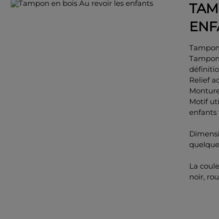
TAM
ENF
Tampon A
Tampon 
définitio
Relief 
Monture
Motif ut
enfants 
Dimensi
quelqu
La coul
noir, rou