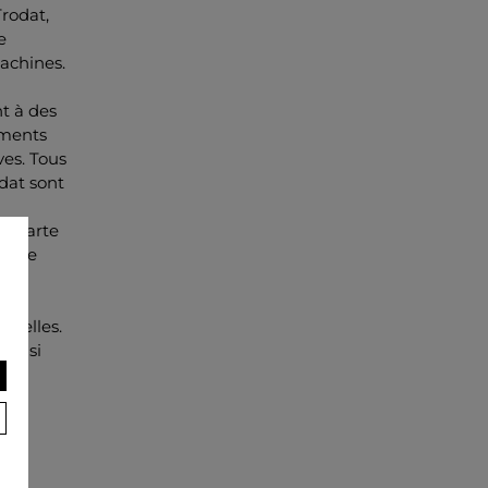
rodat,
e
achines.
t à des
gments
ves. Tous
dat sont
e, carte
 à ce
onnelles.
ont si
ail