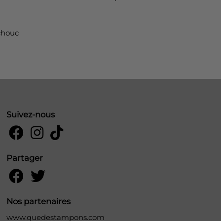
chouc
Suivez-nous
Partager
Nos partenaires
www.quedestampons.com