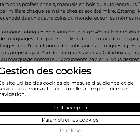
 tampons professionnels, manuels en bois ou auto-encreurs T
 par milliers chaque semaine chez sa société mère, Estampill
, et expédiés aux quatre coins du monde, et sur les mêmes m
 tampons fabriqués en caoutchouc et gravés au laser résisten
 de marquages. Il importe d'utiliser des encreurs dont les pi
angés à de l'eau et non à des substances chimiques agressi
reurs proposés par Zoé de marque Stazon ou Colorbox ou Tro
 au marquage normal sur documents papier. Si vous désirez
 sur une matière non absorbante (plastique, métal, polymèr
Gestion des cookies
ée, béton, pierre, bois) il importe d'acquérir un encreur adapté
marquage et de nettoyer le caoutchouc après l'utilisation.
Ce site utilise des cookies de mesure d'audience et de
suivi afin de vous offrir une meilleure expérience de
out-à-fait possible de graver des logos ou vos réalisations pers
navigation.
de Zoé peut y répondre. Nos collaborateurs(-trices) vous aider
souhaitez.
Tout accepter
Paramétrer les cookies
nseignements : 04 74 85 50 00 du lundi au vendredi ou par m
contact@les-tampons-de-zoe.com
Je refuse