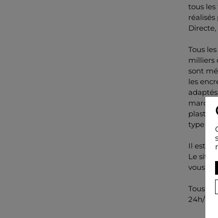
tous les
réalisés
Directe
Tous les
milliers
sont mél
les enc
adaptés
marquer
plastifi
type de 
Il est t
Le site 
vous le 
Tous re
24h/24 