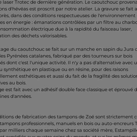
 laser Trotec de dernière génération. Le caoutchouc proven
ons d'hévéas est proscrit par notre atelier. La gravure se fait 
près, dans des conditions respectueuses de l'environnement 
 en énergie : émanations contrôlées par un filtre au charbon
onsommation électrique due à la rapidité du faisceau laser,
tion des déchets valorisables.
age du caoutchouc se fait sur un manche en sapin du Jura 
es Pyrénées catalanes, fabriqué par des tourneurs sur bois
sés dont c'est l'unique activité. Il n'y a pas d'alternative avec 
 synthétique en plastique ou en résine, pour des raisons
llement esthétiques et aussi du fait de la fragilité des solutio
ives au bois.
ge est fait avec un adhésif double face classique et éprouvé 
ines d'années.
itions de fabrication des tampons de Zoé sont strictement c
 tampons professionnels, manuels en bois ou auto-encreurs T
 par milliers chaque semaine chez sa société mère, Estampill
, et expédiés aux quatre coins du monde, et sur les mêmes m