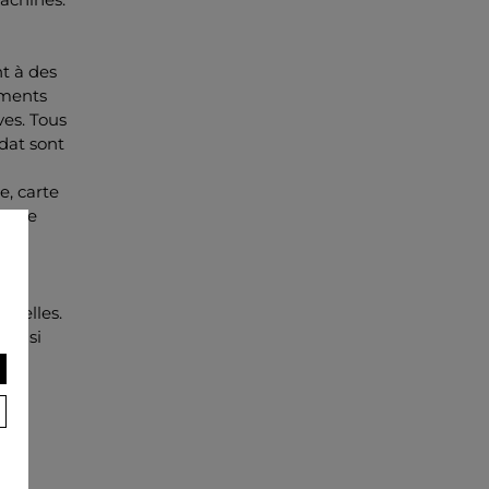
t à des
gments
ves. Tous
dat sont
e, carte
 à ce
onnelles.
ont si
ail