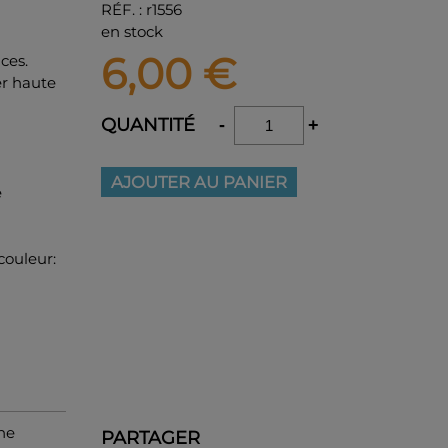
RÉF.
:
r1556
en stock
6,00
€
ces.
er haute
QUANTITÉ
-
+
AJOUTER AU PANIER
e
couleur:
une
PARTAGER