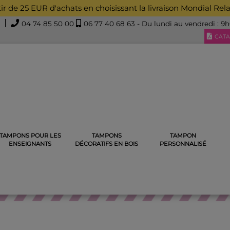
rtir de 25 EUR d'achats en choisissant la livraison Mondial Rel
04 74 85 50 00
06 77 40 68 63
- Du lundi au vendredi : 9
CATA
TAMPONS POUR LES
TAMPONS
TAMPON
CRAPBOOKING
TAMPONS SCRAPBOOKING UNIVERS SCRAP'
T
ENSEIGNANTS
DÉCORATIFS EN BOIS
PERSONNALISÉ
S SCRAPBOOKING UNIVERS