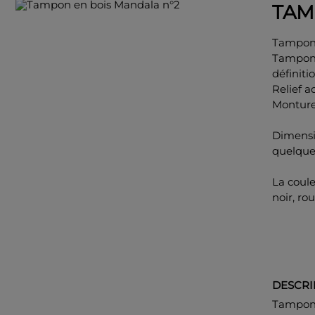
TAM
Tampon 
Tampon 
définitio
Relief 
Monture
Dimensi
quelqu
La coul
noir, rou
DESCRI
Tampon p