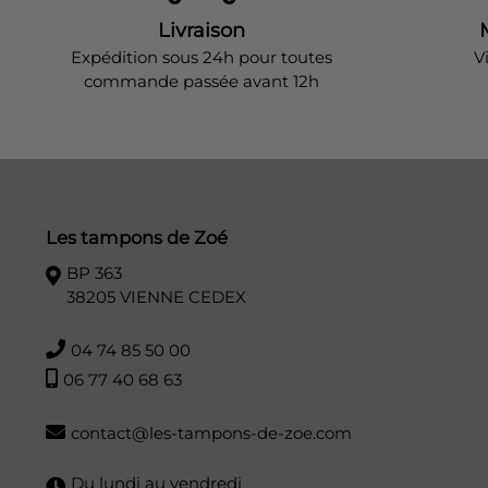
Livraison
Expédition sous 24h pour toutes
V
commande passée avant 12h
Les tampons de Zoé
BP 363
38205 VIENNE CEDEX
04 74 85 50 00
06 77 40 68 63
contact@les-tampons-de-zoe.com
Du lundi au vendredi