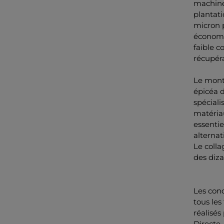
machine
plantati
micron 
économes
faible c
récupéra
Le mont
épicéa d
spéciali
matériau
essentie
alternat
Le colla
des diza
Les cond
tous les
réalisés
Directe