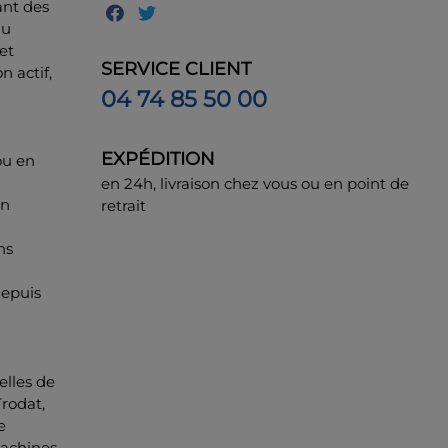
ant des
au
et
SERVICE CLIENT
 actif,
04 74 85 50 00
EXPÉDITION
ou en
en 24h, livraison chez vous ou en point de
un
retrait
ns
depuis
elles de
rodat,
e
achines.