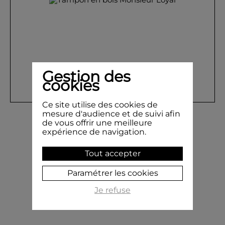
Gestion des
cookies
Ce site utilise des cookies de
Tampon en bois Monsieur Loyal
mesure d'audience et de suivi afin
de vous offrir une meilleure
expérience de navigation.
4,00 €
Tout accepter
AJOUTER AU PANIER
Paramétrer les cookies
Je refuse