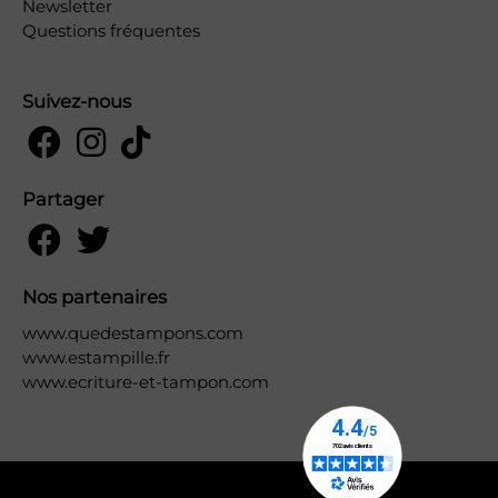
Newsletter
Questions fréquentes
Suivez-nous
Partager
Nos partenaires
www.quedestampons.com
www.estampille.fr
www.ecriture-et-tampon.com