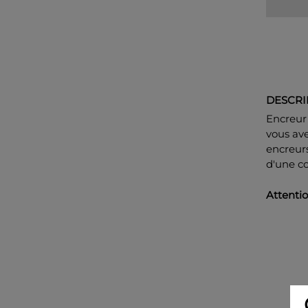
DESCRI
Encreur 
vous ave
encreurs
d'une co
Attenti