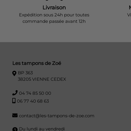
Livraison
Expédition sous 24h pour toutes
V
commande passée avant 12h
Les tampons de Zoé
BP 363
38205 VIENNE CEDEX
04 74 85 50 00
06 77 40 68 63
contact@les-tampons-de-zoe.com
Du lundi au vendredi