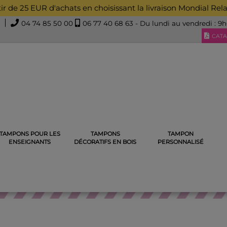
rtir de 25 EUR d'achats en choisissant la livraison Mondial Rel
04 74 85 50 00
06 77 40 68 63
- Du lundi au vendredi : 9
CATA
TAMPONS POUR LES
TAMPONS
TAMPON
CHARGE TAMPON ENCREUR
RECHARGE POUR TAMPON ENCRE
ENSEIGNANTS
DÉCORATIFS EN BOIS
PERSONNALISÉ
RECHARGE TAMPON ENCREU