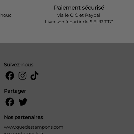
Paiement sécurisé
chouc
via le CIC et Paypal
Livraison à partir de 5 EUR TTC
Suivez-nous
Partager
Nos partenaires
www.quedestampons.com
www.estampille.fr