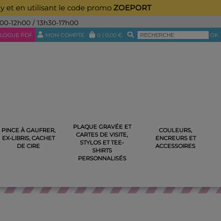
ay et en utilisant le code promo
ZOEPORT
h00-12h00 / 13h30-17h00
LOGUE PDF
MON COMPTE
0
|
0,00
€
OK
PLAQUE GRAVÉE ET
PINCE À GAUFRER,
COULEURS,
CARTES DE VISITE,
UR 4612
EX-LIBRIS, CACHET
ENCREURS ET
STYLOS ET TEE-
DE CIRE
ACCESSOIRES
SHIRTS
PERSONNALISÉS
R