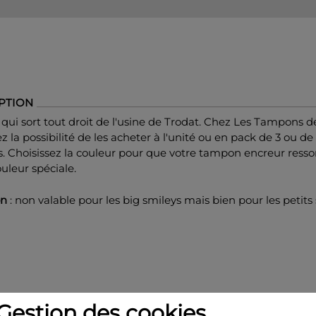
PTION
qui sort tout droit de l'usine de Trodat. Chez Les Tampons d
z la possibilité de les acheter à l'unité ou en pack de 3 ou de
. Choisissez la couleur pour que votre tampon encreur resso
uleur spéciale.
on
: non valable pour les big smileys mais bien pour les petits
Gestion des cookies