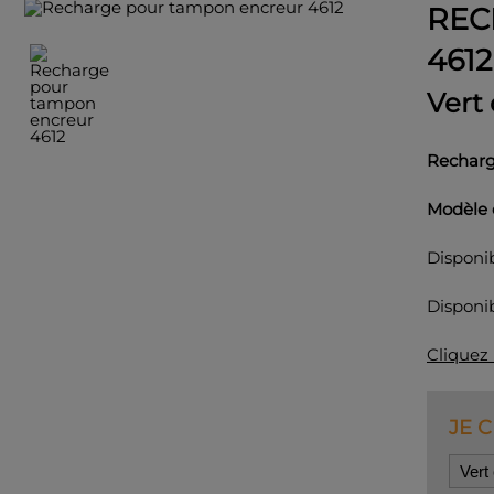
REC
4612
Vert 
Recharg
Modèle 
Disponib
Disponi
Cliquez 
JE 