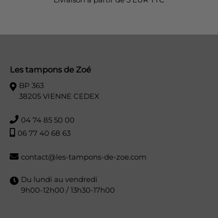
Les tampons de Zoé
BP 363
38205 VIENNE CEDEX
04 74 85 50 00
06 77 40 68 63
contact@les-tampons-de-zoe.com
Du lundi au vendredi
9h00-12h00 / 13h30-17h00