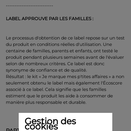
---------------------------
LABEL APPROUVE PAR LES FAMILLES :
Le processus d'obtention de ce label repose sur un test
du produit en conditions réelles d'utilisation. Une
centaine de familles, parents et enfants, ont testé le
produit pendant plusieurs semaines avant de l'évaluer
selon de nombreux critères. Ce label est donc
synonyme de confiance et de qualité.
Résultat : le kit « Je marque mes p'tites affaires » a non
seulement obtenu le label mais également l'Écoscore
associé à ce label. Cela signifie que les familles
estiment que le produit les aide à consommer de
manière plus responsable et durable.
Gestion des
cookies
PARTAGER