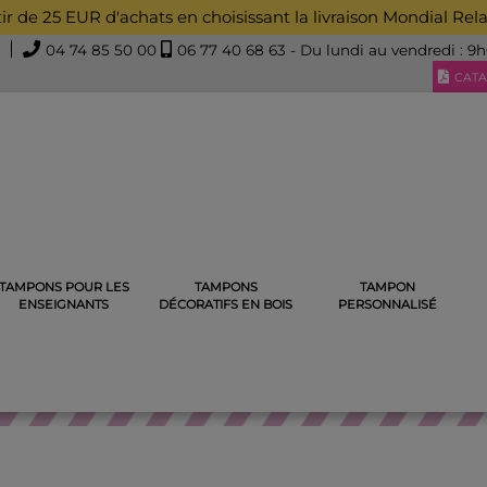
rtir de 25 EUR d'achats en choisissant la livraison Mondial Rel
04 74 85 50 00
06 77 40 68 63
- Du lundi au vendredi : 9
CATA
TAMPONS POUR LES
TAMPONS
TAMPON
CREUR POUR TAMPON
ENCREUR MINI FORMAT PAPIER OU BO
ENSEIGNANTS
DÉCORATIFS EN BOIS
PERSONNALISÉ
ENCREUR POUR TAMPON