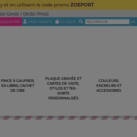
ay et en utilisant le code promo
ZOEPORT
h00-12h00 / 13h30-17h00
LOGUE PDF
MON COMPTE
0
|
0,00
€
OK
PLAQUE GRAVÉE ET
PINCE À GAUFRER,
COULEURS,
CARTES DE VISITE,
IS
EX-LIBRIS, CACHET
ENCREURS ET
STYLOS ET TEE-
DE CIRE
ACCESSOIRES
SHIRTS
PERSONNALISÉS