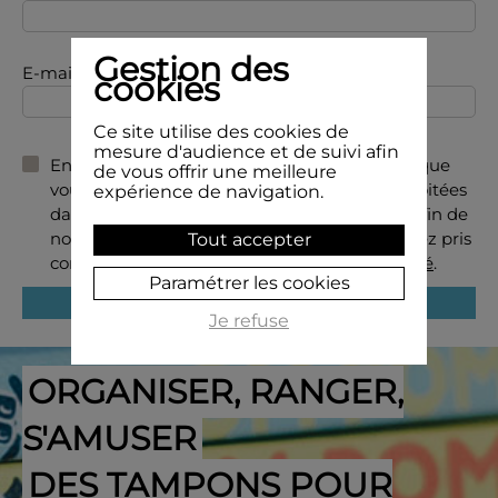
Gestion des
E-mail
cookies
Ce site utilise des cookies de
mesure d'audience et de suivi afin
En soumettant ce formulaire, vous acceptez que
de vous offrir une meilleure
vous données soient utilisées, traitées et exploitées
expérience de navigation.
dans le cadre de la relation commerciale et afin de
nous permettre de vous recontacter. Vous avez pris
Tout accepter
connaissance de la
Politique de confidentialité
.
Paramétrer les cookies
Je refuse
ORGANISER, RANGER,
S'AMUSER
DES TAMPONS POUR